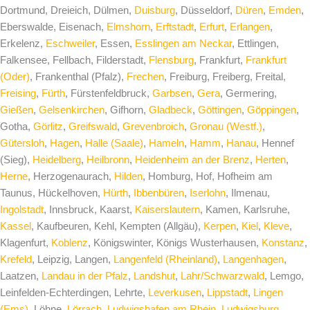
Dortmund, Dreieich, Dülmen,
Duisburg
, Düsseldorf,
Düren
,
Emden
,
Eberswalde, Eisenach,
Elmshorn
,
Erftstadt
,
Erfurt
,
Erlangen
,
Erkelenz,
Eschweiler
, Essen,
Esslingen am Neckar
, Ettlingen,
Falkensee, Fellbach, Filderstadt,
Flensburg
, Frankfurt,
Frankfurt
(Oder)
, Frankenthal (Pfalz),
Frechen
, Freiburg, Freiberg, Freital,
Freising
,
Fürth
, Fürstenfeldbruck,
Garbsen
,
Gera
, Germering,
Gießen
,
Gelsenkirchen
, Gifhorn,
Gladbeck
,
Göttingen
,
Göppingen
,
Gotha,
Görlitz
,
Greifswald
,
Grevenbroich
,
Gronau (Westf.)
,
Gütersloh
,
Hagen
,
Halle (Saale)
,
Hameln
,
Hamm
,
Hanau
, Hennef
(Sieg),
Heidelberg
,
Heilbronn
,
Heidenheim an der Brenz
,
Herten
,
Herne
, Herzogenaurach,
Hilden
, Homburg, Hof, Hofheim am
Taunus, Hückelhoven,
Hürth
,
Ibbenbüren
,
Iserlohn
, Ilmenau,
Ingolstadt
, Innsbruck, Kaarst,
Kaiserslautern
, Kamen, Karlsruhe,
Kassel
, Kaufbeuren, Kehl, Kempten (Allgäu),
Kerpen
,
Kiel
,
Kleve
,
Klagenfurt,
Koblenz
, Königswinter, Königs Wusterhausen,
Konstanz
,
Krefeld
, Leipzig, Langen,
Langenfeld (Rheinland)
,
Langenhagen
,
Laatzen,
Landau in der Pfalz
,
Landshut
,
Lahr/Schwarzwald
, Lemgo,
Leinfelden-Echterdingen, Lehrte,
Leverkusen
,
Lippstadt
,
Lingen
(Ems)
, Löhne,
Lörrach
,
Ludwigshafen am Rhein
,
Ludwigsburg
,