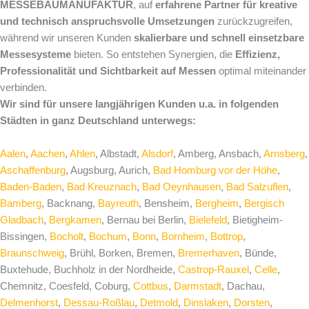
MESSEBAUMANUFAKTUR
, auf
erfahrene Partner für kreative
und technisch anspruchsvolle Umsetzungen
zurückzugreifen,
während wir unseren Kunden
skalierbare und schnell einsetzbare
Messesysteme
bieten. So entstehen Synergien, die
Effizienz,
Professionalität und Sichtbarkeit auf Messen
optimal miteinander
verbinden.
Wir sind für unsere langjährigen Kunden u.a. in folgenden
Städten in ganz Deutschland unterwegs:
Aalen
,
Aachen
,
Ahlen
, Albstadt,
Alsdorf
, Amberg, Ansbach,
Arnsberg
,
Aschaffenburg
, Augsburg, Aurich,
Bad Homburg vor der Höhe
,
Baden-Baden
,
Bad Kreuznach
,
Bad Oeynhausen
,
Bad Salzuflen
,
Bamberg
, Backnang,
Bayreuth
, Bensheim,
Bergheim
,
Bergisch
Gladbach
,
Bergkamen
, Bernau bei Berlin,
Bielefeld
, Bietigheim-
Bissingen,
Bocholt
,
Bochum
,
Bonn
,
Bornheim
,
Bottrop
,
Braunschweig
, Brühl, Borken, Bremen,
Bremerhaven
, Bünde,
Buxtehude, Buchholz in der Nordheide,
Castrop-Rauxel
,
Celle
,
Chemnitz, Coesfeld, Coburg,
Cottbus
,
Darmstadt
, Dachau,
Delmenhorst
,
Dessau-Roßlau
,
Detmold
,
Dinslaken
,
Dorsten
,