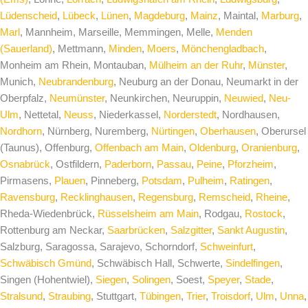
Lüdenscheid
,
Lübeck
,
Lünen
,
Magdeburg
,
Mainz
, Maintal,
Marburg
,
Marl
, Mannheim, Marseille, Memmingen, Melle,
Menden
(Sauerland)
, Mettmann,
Minden
,
Moers
,
Mönchengladbach
,
Monheim am Rhein, Montauban,
Mülheim an der Ruhr
,
Münster
,
Munich,
Neubrandenburg
, Neuburg an der Donau, Neumarkt in der
Oberpfalz,
Neumünster
, Neunkirchen, Neuruppin,
Neuwied
,
Neu-
Ulm
, Nettetal,
Neuss
, Niederkassel,
Norderstedt
, Nordhausen,
Nordhorn
, Nürnberg, Nuremberg,
Nürtingen
,
Oberhausen
, Oberursel
(Taunus), Offenburg,
Offenbach am Main
,
Oldenburg
,
Oranienburg
,
Osnabrück
, Ostfildern,
Paderborn
,
Passau
,
Peine
,
Pforzheim
,
Pirmasens,
Plauen
, Pinneberg,
Potsdam
,
Pulheim
,
Ratingen
,
Ravensburg
,
Recklinghausen
,
Regensburg
,
Remscheid
,
Rheine
,
Rheda-Wiedenbrück,
Rüsselsheim am Main
, Rodgau,
Rostock
,
Rottenburg am Neckar,
Saarbrücken
,
Salzgitter
,
Sankt Augustin
,
Salzburg, Saragossa, Sarajevo, Schorndorf,
Schweinfurt
,
Schwäbisch Gmünd
, Schwäbisch Hall, Schwerte,
Sindelfingen
,
Singen (Hohentwiel),
Siegen
,
Solingen
, Soest,
Speyer
,
Stade
,
Stralsund
,
Straubing
, Stuttgart,
Tübingen
,
Trier
,
Troisdorf
,
Ulm
,
Unna
,