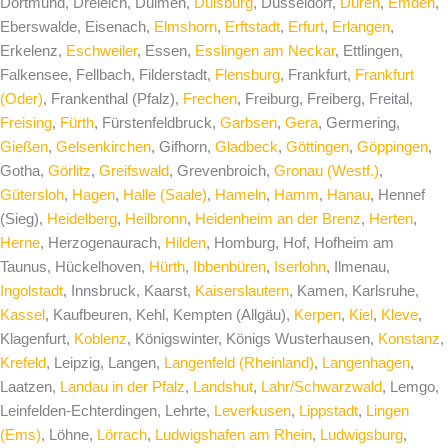
Dortmund, Dreieich, Dülmen,
Duisburg
, Düsseldorf,
Düren
,
Emden
,
Eberswalde, Eisenach,
Elmshorn
,
Erftstadt
,
Erfurt
,
Erlangen
,
Erkelenz,
Eschweiler
, Essen,
Esslingen am Neckar
, Ettlingen,
Falkensee, Fellbach, Filderstadt,
Flensburg
, Frankfurt,
Frankfurt
(Oder)
, Frankenthal (Pfalz),
Frechen
, Freiburg, Freiberg, Freital,
Freising
,
Fürth
, Fürstenfeldbruck,
Garbsen
,
Gera
, Germering,
Gießen
,
Gelsenkirchen
, Gifhorn,
Gladbeck
,
Göttingen
,
Göppingen
,
Gotha,
Görlitz
,
Greifswald
, Grevenbroich,
Gronau (Westf.)
,
Gütersloh
,
Hagen
,
Halle (Saale)
,
Hameln
,
Hamm
,
Hanau
, Hennef
(Sieg),
Heidelberg
,
Heilbronn
,
Heidenheim an der Brenz
,
Herten
,
Herne
, Herzogenaurach,
Hilden
, Homburg, Hof, Hofheim am
Taunus, Hückelhoven,
Hürth
,
Ibbenbüren
,
Iserlohn
, Ilmenau,
Ingolstadt
, Innsbruck, Kaarst,
Kaiserslautern
, Kamen, Karlsruhe,
Kassel
, Kaufbeuren, Kehl, Kempten (Allgäu),
Kerpen
,
Kiel
,
Kleve
,
Klagenfurt,
Koblenz
, Königswinter, Königs Wusterhausen,
Konstanz
,
Krefeld
, Leipzig, Langen,
Langenfeld (Rheinland)
,
Langenhagen
,
Laatzen,
Landau in der Pfalz
,
Landshut
,
Lahr/Schwarzwald
, Lemgo,
Leinfelden-Echterdingen, Lehrte,
Leverkusen
,
Lippstadt
,
Lingen
(Ems)
, Löhne,
Lörrach
,
Ludwigshafen am Rhein
,
Ludwigsburg
,