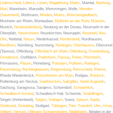
Lüdenscheid
,
Lübeck
,
Lünen
,
Magdeburg
,
Mainz
, Maintal,
Marburg
,
Marl
, Mannheim, Marseille, Memmingen, Melle,
Menden
(Sauerland)
, Mettmann,
Minden
,
Moers
,
Mönchengladbach
,
Monheim am Rhein, Montauban,
Mülheim an der Ruhr
,
Münster
,
Munich,
Neubrandenburg
, Neuburg an der Donau, Neumarkt in der
Oberpfalz,
Neumünster
, Neunkirchen, Neuruppin,
Neuwied
,
Neu-
Ulm
, Nettetal,
Neuss
, Niederkassel,
Norderstedt
, Nordhausen,
Nordhorn
, Nürnberg, Nuremberg,
Nürtingen
,
Oberhausen
, Oberursel
(Taunus), Offenburg,
Offenbach am Main
,
Oldenburg
,
Oranienburg
,
Osnabrück
, Ostfildern,
Paderborn
,
Passau
,
Peine
,
Pforzheim
,
Pirmasens,
Plauen
, Pinneberg,
Potsdam
,
Pulheim
,
Ratingen
,
Ravensburg
,
Recklinghausen
,
Regensburg
,
Remscheid
,
Rheine
,
Rheda-Wiedenbrück,
Rüsselsheim am Main
, Rodgau,
Rostock
,
Rottenburg am Neckar,
Saarbrücken
,
Salzgitter
,
Sankt Augustin
,
Salzburg, Saragossa, Sarajevo, Schorndorf,
Schweinfurt
,
Schwäbisch Gmünd
, Schwäbisch Hall, Schwerte,
Sindelfingen
,
Singen (Hohentwiel),
Siegen
,
Solingen
, Soest,
Speyer
,
Stade
,
Stralsund
,
Straubing
, Stuttgart,
Tübingen
,
Trier
,
Troisdorf
,
Ulm
,
Unna
,
Velbert
,
Viersen
,
Villingen-Schwenningen
,
Waiblingen
, Weiden in der