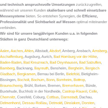
und technisch anspruchsvolle Umsetzungen
zurückzugreifen,
während wir unseren Kunden
skalierbare und schnell einsetzbare
Messesysteme
bieten. So entstehen Synergien, die
Effizienz,
Professionalität und Sichtbarkeit auf Messen
optimal miteinander
verbinden.
Wir sind für unsere langjährigen Kunden u.a. in folgenden
Städten in ganz Deutschland unterwegs:
Aalen
,
Aachen
,
Ahlen
, Albstadt,
Alsdorf
, Amberg, Ansbach,
Arnsberg
,
Aschaffenburg
, Augsburg, Aurich,
Bad Homburg vor der Höhe
,
Baden-Baden
,
Bad Kreuznach
,
Bad Oeynhausen
,
Bad Salzuflen
,
Bamberg
, Backnang,
Bayreuth
, Bensheim,
Bergheim
,
Bergisch
Gladbach
,
Bergkamen
, Bernau bei Berlin,
Bielefeld
, Bietigheim-
Bissingen,
Bocholt
,
Bochum
,
Bonn
,
Bornheim
,
Bottrop
,
Braunschweig
, Brühl, Borken, Bremen,
Bremerhaven
, Bünde,
Buxtehude, Buchholz in der Nordheide,
Castrop-Rauxel
,
Celle
,
Chemnitz
, Coesfeld, Coburg,
Cottbus
,
Darmstadt
, Dachau,
Delmenhorst
,
Dessau-Roßlau
,
Detmold
,
Dinslaken
,
Dorsten
,