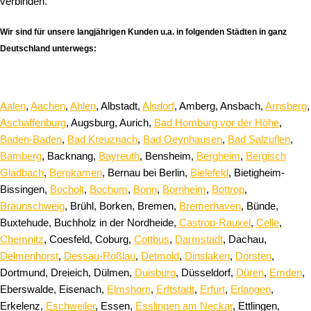
verbinden.
Wir sind für unsere langjährigen Kunden u.a. in folgenden Städten in ganz
Deutschland unterwegs:
Aalen
,
Aachen
,
Ahlen
, Albstadt,
Alsdorf
, Amberg, Ansbach,
Arnsberg
,
Aschaffenburg
, Augsburg, Aurich,
Bad Homburg vor der Höhe
,
Baden-Baden
,
Bad Kreuznach
,
Bad Oeynhausen
,
Bad Salzuflen
,
Bamberg
, Backnang,
Bayreuth
, Bensheim,
Bergheim
,
Bergisch
Gladbach
,
Bergkamen
, Bernau bei Berlin,
Bielefeld
, Bietigheim-
Bissingen,
Bocholt
,
Bochum
,
Bonn
,
Bornheim
,
Bottrop
,
Braunschweig
, Brühl, Borken, Bremen,
Bremerhaven
, Bünde,
Buxtehude, Buchholz in der Nordheide,
Castrop-Rauxel
,
Celle
,
Chemnitz
, Coesfeld, Coburg,
Cottbus
,
Darmstadt
, Dachau,
Delmenhorst
,
Dessau-Roßlau
,
Detmold
,
Dinslaken
,
Dorsten
,
Dortmund, Dreieich, Dülmen,
Duisburg
, Düsseldorf,
Düren
,
Emden
,
Eberswalde, Eisenach,
Elmshorn
,
Erftstadt
,
Erfurt
,
Erlangen
,
Erkelenz,
Eschweiler
, Essen,
Esslingen am Neckar
, Ettlingen,