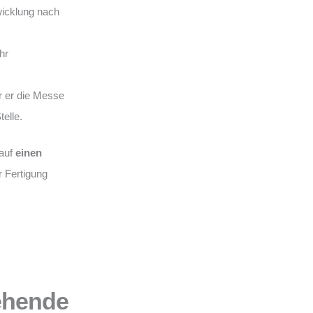
wicklung nach
hr
r er die Messe
telle.
auf
einen
r Fertigung
tehende