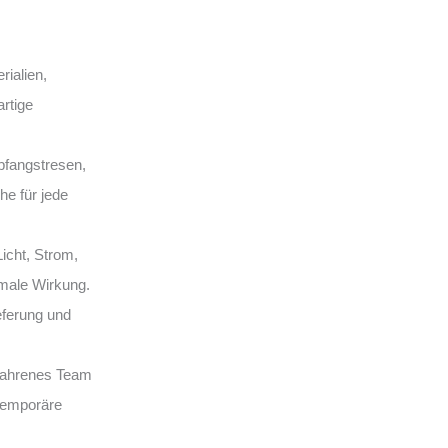
ialien,
rtige
fangstresen,
e für jede
Licht, Strom,
male Wirkung.
eferung und
rfahrenes Team
 temporäre