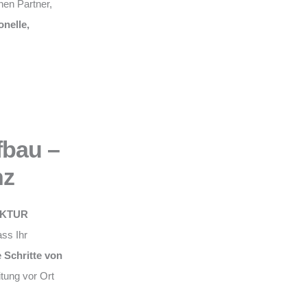
nen Partner,
onelle,
fbau –
nz
KTUR
ss Ihr
e Schritte von
eitung vor Ort