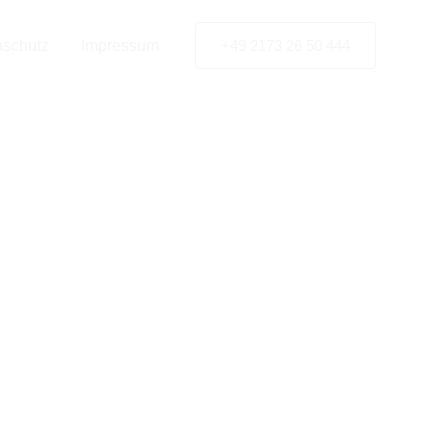
ebau-
nschutz
Impressum
+49 2173 26 50 444
l