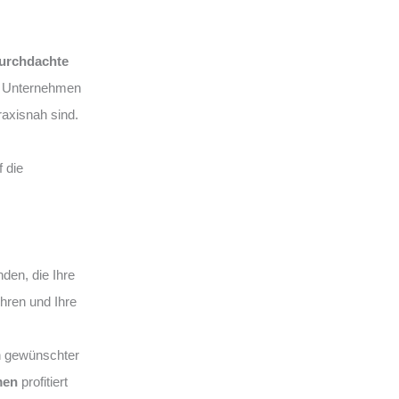
urchdachte
hr Unternehmen
praxisnah sind.
 die
en, die Ihre
ühren und Ihre
n gewünschter
men
profitiert