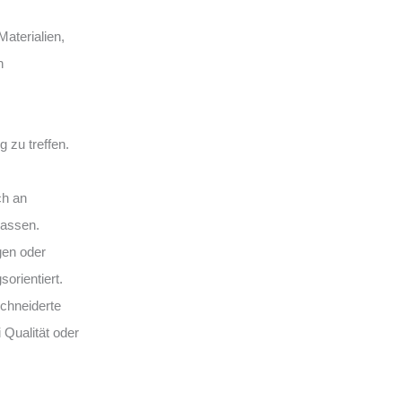
aterialien,
n
 zu treffen.
ch an
lassen.
gen oder
sorientiert.
hneiderte
 Qualität oder