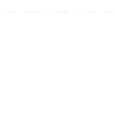
 Ihr Mess
FAKTUR
Leistungen
Über uns
Kontakt
Date
er für Kie