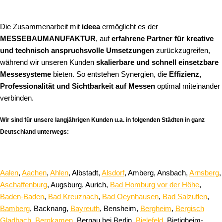
Die Zusammenarbeit mit
ideea
ermöglicht es der
MESSEBAUMANUFAKTUR
, auf
erfahrene Partner für kreative
und technisch anspruchsvolle Umsetzungen
zurückzugreifen,
während wir unseren Kunden
skalierbare und schnell einsetzbare
Messesysteme
bieten. So entstehen Synergien, die
Effizienz,
Professionalität und Sichtbarkeit auf Messen
optimal miteinander
verbinden.
Wir sind für unsere langjährigen Kunden u.a. in folgenden Städten in ganz
Deutschland unterwegs:
Aalen
,
Aachen
,
Ahlen
, Albstadt,
Alsdorf
, Amberg, Ansbach,
Arnsberg
,
Aschaffenburg
, Augsburg, Aurich,
Bad Homburg vor der Höhe
,
Baden-Baden
,
Bad Kreuznach
,
Bad Oeynhausen
,
Bad Salzuflen
,
Bamberg
, Backnang,
Bayreuth
, Bensheim,
Bergheim
,
Bergisch
Gladbach
,
Bergkamen
, Bernau bei Berlin,
Bielefeld
, Bietigheim-