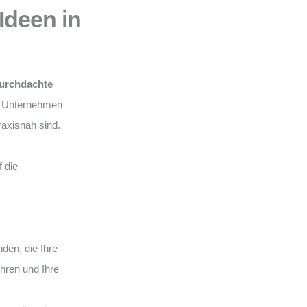
Ideen in
urchdachte
hr Unternehmen
praxisnah sind.
 die
en, die Ihre
ühren und Ihre