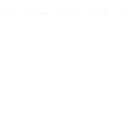
 Ihr Mess
FAKTUR
Leistungen
Über uns
Kontakt
Date
er für Aal