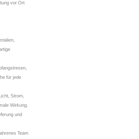
eitung vor Ort
ialien,
rtige
fangstresen,
e für jede
Licht, Strom,
male Wirkung.
eferung und
rfahrenes Team