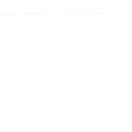
ebau-
nschutz
Impressum
+49 2173 26 50 444
en