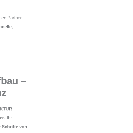
nen Partner,
onelle,
fbau –
nz
KTUR
ss Ihr
e Schritte von