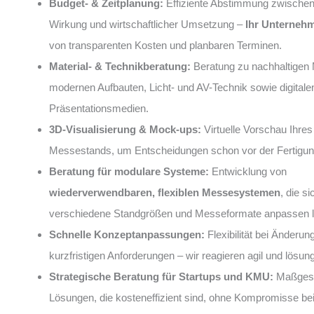
Budget- & Zeitplanung:
Effiziente Abstimmung zwische
Wirkung und wirtschaftlicher Umsetzung –
Ihr Unterneh
von transparenten Kosten und planbaren Terminen.
Material- & Technikberatung:
Beratung zu nachhaltigen M
modernen Aufbauten, Licht- und AV-Technik sowie digitale
Präsentationsmedien.
3D-Visualisierung & Mock-ups:
Virtuelle Vorschau Ihres
Messestands, um Entscheidungen schon vor der Fertigung
Beratung für modulare Systeme:
Entwicklung von
wiederverwendbaren, flexiblen Messesystemen
, die si
verschiedene Standgrößen und Messeformate anpassen 
Schnelle Konzeptanpassungen:
Flexibilität bei Änderun
kurzfristigen Anforderungen – wir reagieren agil und lösung
Strategische Beratung für Startups und KMU:
Maßgesc
Lösungen, die kosteneffizient sind, ohne Kompromisse bei