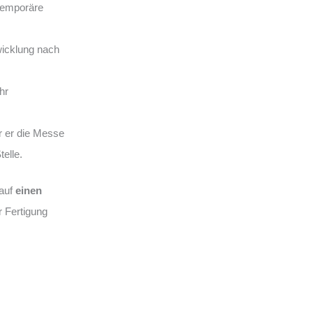
 temporäre
wicklung nach
hr
r er die Messe
telle.
auf
einen
r Fertigung