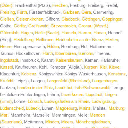
(Oder)
, Frankenthal (Pfalz),
Frechen
, Freiburg, Freiberg, Freital,
Freising
,
Fürth
, Fürstenfeldbruck,
Garbsen
,
Gera
, Germering,
Gießen
,
Gelsenkirchen
, Gifhorn,
Gladbeck
,
Göttingen
,
Göppingen
,
Gotha,
Görlitz
,
Greifswald
,
Grevenbroich
,
Gronau (Westf.)
,
Gütersloh
,
Hagen
,
Halle (Saale)
,
Hameln
,
Hamm
,
Hanau
, Hennef
(Sieg),
Heidelberg
,
Heilbronn
,
Heidenheim an der Brenz
,
Herten
,
Herne
, Herzogenaurach,
Hilden
, Homburg, Hof, Hofheim am
Taunus, Hückelhoven,
Hürth
,
Ibbenbüren
,
Iserlohn
, Ilmenau,
Ingolstadt
, Innsbruck, Kaarst,
Kaiserslautern
, Kamen, Karlsruhe,
Kassel
, Kaufbeuren, Kehl, Kempten (Allgäu),
Kerpen
,
Kiel
,
Kleve
,
Klagenfurt,
Koblenz
, Königswinter, Königs Wusterhausen,
Konstanz
,
Krefeld
, Leipzig, Langen,
Langenfeld (Rheinland)
,
Langenhagen
,
Laatzen,
Landau in der Pfalz
,
Landshut
,
Lahr/Schwarzwald
, Lemgo,
Leinfelden-Echterdingen, Lehrte,
Leverkusen
,
Lippstadt
,
Lingen
(Ems)
, Löhne,
Lörrach
,
Ludwigshafen am Rhein
,
Ludwigsburg
,
Lüdenscheid
,
Lübeck
, Lünen,
Magdeburg
,
Mainz
, Maintal,
Marburg
,
Marl
, Mannheim, Marseille, Memmingen, Melle,
Menden
(Sauerland)
, Mettmann,
Minden
,
Moers
,
Mönchengladbach
,