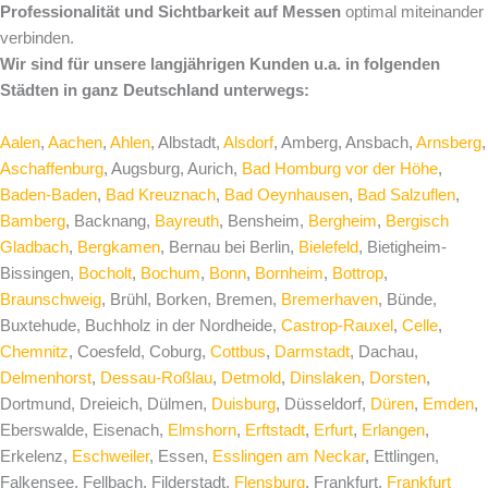
Professionalität und Sichtbarkeit auf Messen
optimal miteinander
verbinden.
Wir sind für unsere langjährigen Kunden u.a. in folgenden
Städten in ganz Deutschland unterwegs:
Aalen
,
Aachen
,
Ahlen
, Albstadt,
Alsdorf
, Amberg, Ansbach,
Arnsberg
,
Aschaffenburg
, Augsburg, Aurich,
Bad Homburg vor der Höhe
,
Baden-Baden
,
Bad Kreuznach
,
Bad Oeynhausen
,
Bad Salzuflen
,
Bamberg
, Backnang,
Bayreuth
, Bensheim,
Bergheim
,
Bergisch
Gladbach
,
Bergkamen
, Bernau bei Berlin,
Bielefeld
, Bietigheim-
Bissingen,
Bocholt
,
Bochum
,
Bonn
,
Bornheim
,
Bottrop
,
Braunschweig
, Brühl, Borken, Bremen,
Bremerhaven
, Bünde,
Buxtehude, Buchholz in der Nordheide,
Castrop-Rauxel
,
Celle
,
Chemnitz
, Coesfeld, Coburg,
Cottbus
,
Darmstadt
, Dachau,
Delmenhorst
,
Dessau-Roßlau
,
Detmold
,
Dinslaken
,
Dorsten
,
Dortmund, Dreieich, Dülmen,
Duisburg
, Düsseldorf,
Düren
,
Emden
,
Eberswalde, Eisenach,
Elmshorn
,
Erftstadt
,
Erfurt
,
Erlangen
,
Erkelenz,
Eschweiler
, Essen,
Esslingen am Neckar
, Ettlingen,
Falkensee, Fellbach, Filderstadt,
Flensburg
, Frankfurt,
Frankfurt