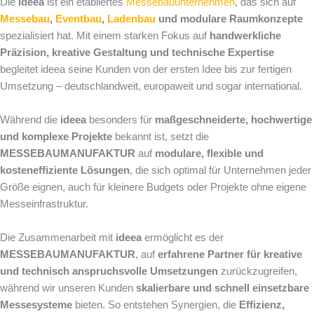
Die
ideea
ist ein etabliertes
Messebauunternehmen
, das sich auf
Messebau
,
Eventbau
,
Ladenbau
und modulare Raumkonzepte
spezialisiert hat. Mit einem starken Fokus auf
handwerkliche
Präzision, kreative Gestaltung und technische Expertise
begleitet ideea seine Kunden von der ersten Idee bis zur fertigen
Umsetzung – deutschlandweit, europaweit und sogar international.
Während die
ideea
besonders für
maßgeschneiderte, hochwertige
und komplexe Projekte
bekannt ist, setzt die
MESSEBAUMANUFAKTUR
auf
modulare, flexible und
kosteneffiziente Lösungen
, die sich optimal für Unternehmen jeder
Größe eignen, auch für kleinere Budgets oder Projekte ohne eigene
Messeinfrastruktur.
Die Zusammenarbeit mit
ideea
ermöglicht es der
MESSEBAUMANUFAKTUR
, auf
erfahrene Partner für kreative
und technisch anspruchsvolle Umsetzungen
zurückzugreifen,
während wir unseren Kunden
skalierbare und schnell einsetzbare
Messesysteme
bieten. So entstehen Synergien, die
Effizienz,