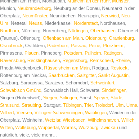
Monheim am Rhein, Montauban,
Mülheim an der Ruhr
,
Münster
,
Munich,
Neubrandenburg
, Neuburg an der Donau, Neumarkt in der
Oberpfalz,
Neumünster
, Neunkirchen, Neuruppin,
Neuwied
,
Neu-
Ulm
, Nettetal,
Neuss
, Niederkassel,
Norderstedt
, Nordhausen,
Nordhorn
, Nürnberg, Nuremberg,
Nürtingen
,
Oberhausen
, Oberursel
(Taunus), Offenburg,
Offenbach am Main
,
Oldenburg
,
Oranienburg
,
Osnabrück
, Ostfildern,
Paderborn
,
Passau
,
Peine
,
Pforzheim
,
Pirmasens,
Plauen
, Pinneberg,
Potsdam
,
Pulheim
,
Ratingen
,
Ravensburg
,
Recklinghausen
,
Regensburg
,
Remscheid
,
Rheine
,
Rheda-Wiedenbrück,
Rüsselsheim am Main
, Rodgau,
Rostock
,
Rottenburg am Neckar,
Saarbrücken
,
Salzgitter
,
Sankt Augustin
,
Salzburg, Saragossa, Sarajevo, Schorndorf,
Schweinfurt
,
Schwäbisch Gmünd
, Schwäbisch Hall, Schwerte,
Sindelfingen
,
Singen (Hohentwiel),
Siegen
,
Solingen
, Soest,
Speyer
,
Stade
,
Stralsund
,
Straubing
, Stuttgart,
Tübingen
,
Trier
,
Troisdorf
,
Ulm
,
Unna
,
Velbert
,
Viersen
,
Villingen-Schwenningen
,
Waiblingen
, Weiden in der
Oberpfalz, Weinheim,
Wetzlar
,
Wiesbaden
,
Wilhelmshaven
,
Willich
,
Witten
,
Wolfsburg
,
Wuppertal
,
Worms
,
Würzburg
,
Zwickau
und
natürlich, viele, viele mehr…