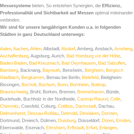
Messesysteme
bieten. So entstehen Synergien, die
Effizienz,
Professionalität und Sichtbarkeit auf Messen
optimal miteinander
verbinden.
Wir sind für unsere langjährigen Kunden u.a. in folgenden
Städten in ganz Deutschland unterwegs:
Aalen
,
Aachen
,
Ahlen
, Albstadt,
Alsdorf
, Amberg, Ansbach,
Arnsberg
,
Aschaffenburg
, Augsburg, Aurich,
Bad Homburg vor der Höhe
,
Baden-Baden
,
Bad Kreuznach
,
Bad Oeynhausen
,
Bad Salzuflen
,
Bamberg
, Backnang,
Bayreuth
, Bensheim,
Bergheim
,
Bergisch
Gladbach
,
Bergkamen
, Bernau bei Berlin,
Bielefeld
, Bietigheim-
Bissingen,
Bocholt
,
Bochum
,
Bonn
,
Bornheim
,
Bottrop
,
Braunschweig
, Brühl, Borken, Bremen,
Bremerhaven
, Bünde,
Buxtehude, Buchholz in der Nordheide,
Castrop-Rauxel
,
Celle
,
Chemnitz
, Coesfeld, Coburg,
Cottbus
,
Darmstadt
, Dachau,
Delmenhorst
,
Dessau-Roßlau
,
Detmold
,
Dinslaken
,
Dorsten
,
Dortmund, Dreieich, Dülmen,
Duisburg
, Düsseldorf,
Düren
,
Emden
,
Eberswalde, Eisenach,
Elmshorn
,
Erftstadt
,
Erfurt
,
Erlangen
,