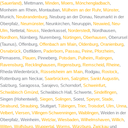
(Sauerland)
, Mettmann,
Minden
,
Moers
,
Mönchengladbach
,
Monheim am Rhein, Montauban,
Mülheim an der Ruhr
,
Münster
,
Munich,
Neubrandenburg
, Neuburg an der Donau, Neumarkt in der
Oberpfalz,
Neumünster
, Neunkirchen, Neuruppin,
Neuwied
,
Neu-
Ulm
, Nettetal,
Neuss
, Niederkassel,
Norderstedt
, Nordhausen,
Nordhorn
, Nürnberg, Nuremberg,
Nürtingen
,
Oberhausen
, Oberursel
(Taunus), Offenburg,
Offenbach am Main
,
Oldenburg
,
Oranienburg
,
Osnabrück
, Ostfildern,
Paderborn
,
Passau
,
Peine
,
Pforzheim
,
Pirmasens,
Plauen
, Pinneberg,
Potsdam
,
Pulheim
,
Ratingen
,
Ravensburg
,
Recklinghausen
,
Regensburg
,
Remscheid
,
Rheine
,
Rheda-Wiedenbrück,
Rüsselsheim am Main
, Rodgau,
Rostock
,
Rottenburg am Neckar,
Saarbrücken
,
Salzgitter
,
Sankt Augustin
,
Salzburg, Saragossa, Sarajevo, Schorndorf,
Schweinfurt
,
Schwäbisch Gmünd
, Schwäbisch Hall, Schwerte,
Sindelfingen
,
Singen (Hohentwiel),
Siegen
,
Solingen
, Soest,
Speyer
,
Stade
,
Stralsund
,
Straubing
, Stuttgart,
Tübingen
,
Trier
,
Troisdorf
,
Ulm
,
Unna
,
Velbert
,
Viersen
,
Villingen-Schwenningen
,
Waiblingen
, Weiden in der
Oberpfalz, Weinheim,
Wetzlar
,
Wiesbaden
,
Wilhelmshaven
,
Willich
,
Witten
,
Wolfsburg
,
Wuppertal
,
Worms
,
Würzburg
,
Zwickau
und