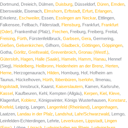
Dortmund, Dreieich, Dülmen,
Duisburg
, Düsseldorf,
Düren
,
Emden
,
Eberswalde, Eisenach,
Elmshorn
,
Erftstadt
,
Erfurt
,
Erlangen
,
Erkelenz,
Eschweiler
, Essen,
Esslingen am Neckar
, Ettlingen,
Falkensee, Fellbach, Filderstadt,
Flensburg
, Frankfurt,
Frankfurt
(Oder)
, Frankenthal (Pfalz),
Frechen
, Freiburg, Freiberg, Freital,
Freising
,
Fürth
, Fürstenfeldbruck,
Garbsen
,
Gera
, Germering,
Gießen
,
Gelsenkirchen
, Gifhorn,
Gladbeck
,
Göttingen
,
Göppingen
,
Gotha,
Görlitz
,
Greifswald
,
Grevenbroich
,
Gronau (Westf.)
,
Gütersloh
,
Hagen
,
Halle (Saale)
,
Hameln
,
Hamm
,
Hanau
, Hennef
(Sieg),
Heidelberg
,
Heilbronn
,
Heidenheim an der Brenz
,
Herten
,
Herne
, Herzogenaurach,
Hilden
, Homburg, Hof, Hofheim am
Taunus, Hückelhoven,
Hürth
,
Ibbenbüren
,
Iserlohn
, Ilmenau,
Ingolstadt
, Innsbruck, Kaarst,
Kaiserslautern
, Kamen, Karlsruhe,
Kassel
, Kaufbeuren, Kehl, Kempten (Allgäu),
Kerpen
,
Kiel
,
Kleve
,
Klagenfurt,
Koblenz
, Königswinter, Königs Wusterhausen,
Konstanz
,
Krefeld
, Leipzig, Langen,
Langenfeld (Rheinland)
,
Langenhagen
,
Laatzen,
Landau in der Pfalz
,
Landshut
,
Lahr/Schwarzwald
, Lemgo,
Leinfelden-Echterdingen, Lehrte,
Leverkusen
,
Lippstadt
,
Lingen
(Ems)
, Löhne,
Lörrach
,
Ludwigshafen am Rhein
,
Ludwigsburg
,