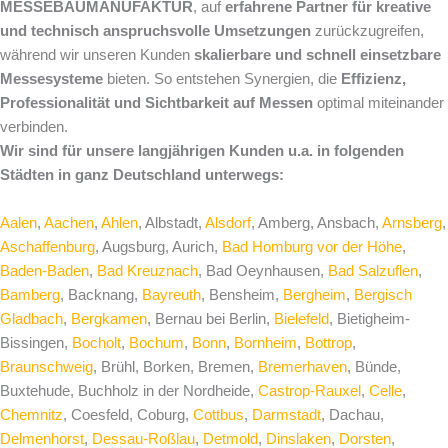
MESSEBAUMANUFAKTUR
, auf
erfahrene Partner für kreative
und technisch anspruchsvolle Umsetzungen
zurückzugreifen,
während wir unseren Kunden
skalierbare und schnell einsetzbare
Messesysteme
bieten. So entstehen Synergien, die
Effizienz,
Professionalität und Sichtbarkeit auf Messen
optimal miteinander
verbinden.
Wir sind für unsere langjährigen Kunden u.a. in folgenden
Städten in ganz Deutschland unterwegs:
Aalen
,
Aachen
,
Ahlen
, Albstadt,
Alsdorf
, Amberg, Ansbach,
Arnsberg
,
Aschaffenburg
, Augsburg, Aurich,
Bad Homburg vor der Höhe
,
Baden-Baden
,
Bad Kreuznach
, Bad Oeynhausen,
Bad Salzuflen
,
Bamberg
, Backnang,
Bayreuth
, Bensheim,
Bergheim
,
Bergisch
Gladbach
,
Bergkamen
, Bernau bei Berlin,
Bielefeld
, Bietigheim-
Bissingen,
Bocholt
,
Bochum
,
Bonn
,
Bornheim
,
Bottrop
,
Braunschweig
, Brühl, Borken, Bremen,
Bremerhaven
, Bünde,
Buxtehude, Buchholz in der Nordheide,
Castrop-Rauxel
,
Celle
,
Chemnitz
, Coesfeld, Coburg,
Cottbus
,
Darmstadt
, Dachau,
Delmenhorst
,
Dessau-Roßlau
,
Detmold
,
Dinslaken
,
Dorsten
,