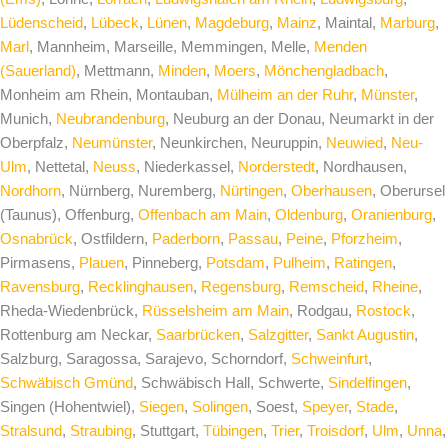
Lüdenscheid
,
Lübeck
,
Lünen
,
Magdeburg
,
Mainz
, Maintal,
Marburg
,
Marl
, Mannheim, Marseille, Memmingen, Melle,
Menden
(Sauerland)
, Mettmann,
Minden
,
Moers
,
Mönchengladbach
,
Monheim am Rhein, Montauban,
Mülheim an der Ruhr
,
Münster
,
Munich,
Neubrandenburg
, Neuburg an der Donau, Neumarkt in der
Oberpfalz,
Neumünster
, Neunkirchen, Neuruppin,
Neuwied
,
Neu-
Ulm
, Nettetal,
Neuss
, Niederkassel,
Norderstedt
, Nordhausen,
Nordhorn
, Nürnberg, Nuremberg,
Nürtingen
,
Oberhausen
, Oberursel
(Taunus), Offenburg,
Offenbach am Main
,
Oldenburg
,
Oranienburg
,
Osnabrück
, Ostfildern,
Paderborn
,
Passau
,
Peine
,
Pforzheim
,
Pirmasens,
Plauen
, Pinneberg,
Potsdam
,
Pulheim
,
Ratingen
,
Ravensburg
,
Recklinghausen
,
Regensburg
,
Remscheid
,
Rheine
,
Rheda-Wiedenbrück,
Rüsselsheim am Main
, Rodgau,
Rostock
,
Rottenburg am Neckar,
Saarbrücken
,
Salzgitter
,
Sankt Augustin
,
Salzburg, Saragossa, Sarajevo, Schorndorf,
Schweinfurt
,
Schwäbisch Gmünd
, Schwäbisch Hall, Schwerte,
Sindelfingen
,
Singen (Hohentwiel),
Siegen
,
Solingen
, Soest,
Speyer
,
Stade
,
Stralsund
,
Straubing
, Stuttgart,
Tübingen
,
Trier
,
Troisdorf
,
Ulm
,
Unna
,