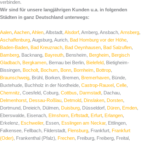
verbinden.
Wir sind für unsere langjährigen Kunden u.a. in folgenden
Städten in ganz Deutschland unterwegs:
Aalen
,
Aachen
,
Ahlen
, Albstadt,
Alsdorf
, Amberg, Ansbach,
Arnsberg
,
Aschaffenburg
, Augsburg, Aurich,
Bad Homburg vor der Höhe
,
Baden-Baden
,
Bad Kreuznach
,
Bad Oeynhausen
,
Bad Salzuflen
,
Bamberg
, Backnang,
Bayreuth
, Bensheim,
Bergheim
,
Bergisch
Gladbach
,
Bergkamen
, Bernau bei Berlin,
Bielefeld
, Bietigheim-
Bissingen,
Bocholt
,
Bochum
,
Bonn
,
Bornheim
,
Bottrop
,
Braunschweig
, Brühl, Borken, Bremen,
Bremerhaven
, Bünde,
Buxtehude, Buchholz in der Nordheide,
Castrop-Rauxel
,
Celle
,
Chemnitz
, Coesfeld, Coburg,
Cottbus
,
Darmstadt
, Dachau,
Delmenhorst
,
Dessau-Roßlau
,
Detmold
,
Dinslaken
,
Dorsten
,
Dortmund, Dreieich, Dülmen,
Duisburg
, Düsseldorf,
Düren
,
Emden
,
Eberswalde, Eisenach,
Elmshorn
,
Erftstadt
,
Erfurt
,
Erlangen
,
Erkelenz,
Eschweiler
, Essen,
Esslingen am Neckar
, Ettlingen,
Falkensee, Fellbach, Filderstadt,
Flensburg
, Frankfurt,
Frankfurt
(Oder)
, Frankenthal (Pfalz),
Frechen
, Freiburg, Freiberg, Freital,