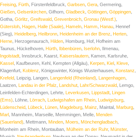
Freising
,
Fürth
, Fürstenfeldbruck,
Garbsen
,
Gera
, Germering,
Gießen
,
Gelsenkirchen
, Gifhorn,
Gladbeck
,
Göttingen
,
Göppingen
,
Gotha,
Görlitz
,
Greifswald
,
Grevenbroich
,
Gronau (Westf.)
,
Gütersloh
,
Hagen
,
Halle (Saale)
,
Hameln
,
Hamm
,
Hanau
, Hennef
(Sieg),
Heidelberg
,
Heilbronn
,
Heidenheim an der Brenz
,
Herten
,
Herne
, Herzogenaurach,
Hilden
, Homburg, Hof, Hofheim am
Taunus, Hückelhoven,
Hürth
,
Ibbenbüren
,
Iserlohn
, Ilmenau,
Ingolstadt
, Innsbruck, Kaarst,
Kaiserslautern
, Kamen, Karlsruhe,
Kassel
, Kaufbeuren, Kehl, Kempten (Allgäu),
Kerpen
,
Kiel
,
Kleve
,
Klagenfurt,
Koblenz
, Königswinter, Königs Wusterhausen,
Konstanz
,
Krefeld
, Leipzig, Langen,
Langenfeld (Rheinland)
,
Langenhagen
,
Laatzen,
Landau in der Pfalz
,
Landshut
,
Lahr/Schwarzwald
, Lemgo,
Leinfelden-Echterdingen, Lehrte,
Leverkusen
,
Lippstadt
,
Lingen
(Ems)
, Löhne,
Lörrach
,
Ludwigshafen am Rhein
,
Ludwigsburg
,
Lüdenscheid
,
Lübeck
,
Lünen
,
Magdeburg
,
Mainz
, Maintal,
Marburg
,
Marl
, Mannheim, Marseille, Memmingen, Melle,
Menden
(Sauerland)
, Mettmann,
Minden
,
Moers
,
Mönchengladbach
,
Monheim am Rhein, Montauban,
Mülheim an der Ruhr
,
Münster
,
Munich,
Neubrandenburg
, Neuburg an der Donau, Neumarkt in der