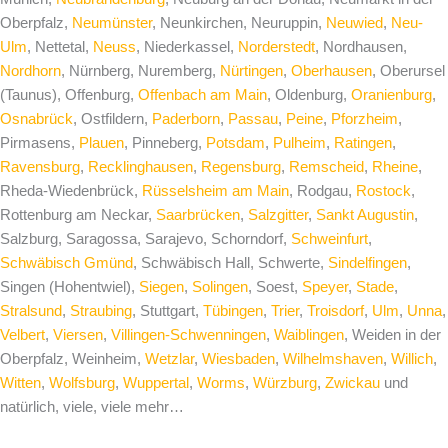
Oberpfalz,
Neumünster
, Neunkirchen, Neuruppin,
Neuwied
,
Neu-
Ulm
, Nettetal,
Neuss
, Niederkassel,
Norderstedt
, Nordhausen,
Nordhorn
, Nürnberg, Nuremberg,
Nürtingen
,
Oberhausen
, Oberursel
(Taunus), Offenburg,
Offenbach am Main
, Oldenburg,
Oranienburg
,
Osnabrück
, Ostfildern,
Paderborn
,
Passau
,
Peine
,
Pforzheim
,
Pirmasens,
Plauen
, Pinneberg,
Potsdam
,
Pulheim
,
Ratingen
,
Ravensburg
,
Recklinghausen
,
Regensburg
,
Remscheid
,
Rheine
,
Rheda-Wiedenbrück,
Rüsselsheim am Main
, Rodgau,
Rostock
,
Rottenburg am Neckar,
Saarbrücken
,
Salzgitter
,
Sankt Augustin
,
Salzburg, Saragossa, Sarajevo, Schorndorf,
Schweinfurt
,
Schwäbisch Gmünd
, Schwäbisch Hall, Schwerte,
Sindelfingen
,
Singen (Hohentwiel),
Siegen
,
Solingen
, Soest,
Speyer
,
Stade
,
Stralsund
,
Straubing
, Stuttgart,
Tübingen
,
Trier
,
Troisdorf
,
Ulm
,
Unna
,
Velbert
,
Viersen
,
Villingen-Schwenningen
,
Waiblingen
, Weiden in der
Oberpfalz, Weinheim,
Wetzlar
,
Wiesbaden
,
Wilhelmshaven
,
Willich
,
Witten
,
Wolfsburg
,
Wuppertal
,
Worms
,
Würzburg
,
Zwickau
und
natürlich, viele, viele mehr…