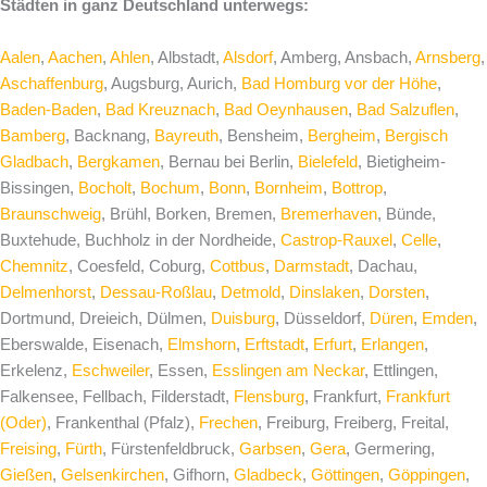
Städten in ganz Deutschland unterwegs:
Aalen
,
Aachen
,
Ahlen
, Albstadt,
Alsdorf
, Amberg, Ansbach,
Arnsberg
,
Aschaffenburg
, Augsburg, Aurich,
Bad Homburg vor der Höhe
,
Baden-Baden
,
Bad Kreuznach
,
Bad Oeynhausen
,
Bad Salzuflen
,
Bamberg
, Backnang,
Bayreuth
, Bensheim,
Bergheim
,
Bergisch
Gladbach
,
Bergkamen
, Bernau bei Berlin,
Bielefeld
, Bietigheim-
Bissingen,
Bocholt
,
Bochum
,
Bonn
,
Bornheim
,
Bottrop
,
Braunschweig
, Brühl, Borken, Bremen,
Bremerhaven
, Bünde,
Buxtehude, Buchholz in der Nordheide,
Castrop-Rauxel
,
Celle
,
Chemnitz
, Coesfeld, Coburg,
Cottbus
,
Darmstadt
, Dachau,
Delmenhorst
,
Dessau-Roßlau
,
Detmold
,
Dinslaken
,
Dorsten
,
Dortmund, Dreieich, Dülmen,
Duisburg
, Düsseldorf,
Düren
,
Emden
,
Eberswalde, Eisenach,
Elmshorn
,
Erftstadt
,
Erfurt
,
Erlangen
,
Erkelenz,
Eschweiler
, Essen,
Esslingen am Neckar
, Ettlingen,
Falkensee, Fellbach, Filderstadt,
Flensburg
, Frankfurt,
Frankfurt
(Oder)
, Frankenthal (Pfalz),
Frechen
, Freiburg, Freiberg, Freital,
Freising
,
Fürth
, Fürstenfeldbruck,
Garbsen
,
Gera
, Germering,
Gießen
,
Gelsenkirchen
, Gifhorn,
Gladbeck
,
Göttingen
,
Göppingen
,