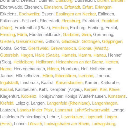
Dortmund, Dreieich, Dülmen,
Duisburg
, Düsseldorf,
Düren
,
Emden
,
Eberswalde, Eisenach,
Elmshorn
,
Erftstadt
,
Erfurt
,
Erlangen
,
Erkelenz,
Eschweiler
, Essen,
Esslingen am Neckar
, Ettlingen,
Falkensee, Fellbach, Filderstadt,
Flensburg
, Frankfurt,
Frankfurt
(Oder)
, Frankenthal (Pfalz),
Frechen
, Freiburg, Freiberg, Freital,
Freising
,
Fürth
, Fürstenfeldbruck,
Garbsen
,
Gera
, Germering,
Gießen
,
Gelsenkirchen
, Gifhorn,
Gladbeck
,
Göttingen
,
Göppingen
,
Gotha, Görlitz,
Greifswald
,
Grevenbroich
,
Gronau (Westf.)
,
Gütersloh
,
Hagen
,
Halle (Saale)
,
Hameln
,
Hamm
,
Hanau
, Hennef
(Sieg),
Heidelberg
,
Heilbronn
,
Heidenheim an der Brenz
,
Herten
,
Herne
, Herzogenaurach,
Hilden
, Homburg, Hof, Hofheim am
Taunus, Hückelhoven,
Hürth
,
Ibbenbüren
,
Iserlohn
, Ilmenau,
Ingolstadt
, Innsbruck, Kaarst,
Kaiserslautern
, Kamen, Karlsruhe,
Kassel
, Kaufbeuren, Kehl, Kempten (Allgäu),
Kerpen
,
Kiel
,
Kleve
,
Klagenfurt,
Koblenz
, Königswinter, Königs Wusterhausen,
Konstanz
,
Krefeld
, Leipzig, Langen,
Langenfeld (Rheinland)
,
Langenhagen
,
Laatzen,
Landau in der Pfalz
,
Landshut
,
Lahr/Schwarzwald
, Lemgo,
Leinfelden-Echterdingen, Lehrte,
Leverkusen
,
Lippstadt
,
Lingen
(Ems)
, Löhne,
Lörrach
,
Ludwigshafen am Rhein
,
Ludwigsburg
,