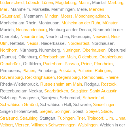
Lüdenscheid
,
Lübeck
,
Lünen
,
Magdeburg
,
Mainz
, Maintal,
Marburg
,
Marl
, Mannheim, Marseille, Memmingen, Melle,
Menden
(Sauerland)
, Mettmann,
Minden
,
Moers
,
Mönchengladbach
,
Monheim am Rhein, Montauban,
Mülheim an der Ruhr
,
Münster
,
Munich,
Neubrandenburg
, Neuburg an der Donau, Neumarkt in der
Oberpfalz,
Neumünster
, Neunkirchen, Neuruppin,
Neuwied
,
Neu-
Ulm
, Nettetal,
Neuss
, Niederkassel,
Norderstedt
, Nordhausen,
Nordhorn
, Nürnberg, Nuremberg,
Nürtingen
,
Oberhausen
, Oberursel
(Taunus), Offenburg,
Offenbach am Main
,
Oldenburg
,
Oranienburg
,
Osnabrück
, Ostfildern,
Paderborn
,
Passau
,
Peine
,
Pforzheim
,
Pirmasens,
Plauen
, Pinneberg,
Potsdam
,
Pulheim
,
Ratingen
,
Ravensburg
,
Recklinghausen
,
Regensburg
,
Remscheid
,
Rheine
,
Rheda-Wiedenbrück,
Rüsselsheim am Main
, Rodgau,
Rostock
,
Rottenburg am Neckar,
Saarbrücken
,
Salzgitter
,
Sankt Augustin
,
Salzburg, Saragossa, Sarajevo, Schorndorf,
Schweinfurt
,
Schwäbisch Gmünd
, Schwäbisch Hall, Schwerte,
Sindelfingen
,
Singen (Hohentwiel),
Siegen
,
Solingen
, Soest,
Speyer
,
Stade
,
Stralsund
,
Straubing
, Stuttgart,
Tübingen
,
Trier
,
Troisdorf
,
Ulm
,
Unna
,
Velbert
,
Viersen
,
Villingen-Schwenningen
,
Waiblingen
, Weiden in der