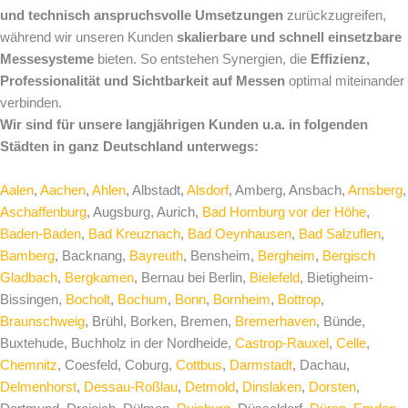
und technisch anspruchsvolle Umsetzungen
zurückzugreifen,
während wir unseren Kunden
skalierbare und schnell einsetzbare
Messesysteme
bieten. So entstehen Synergien, die
Effizienz,
Professionalität und Sichtbarkeit auf Messen
optimal miteinander
verbinden.
Wir sind für unsere langjährigen Kunden u.a. in folgenden
Städten in ganz Deutschland unterwegs:
Aalen
,
Aachen
,
Ahlen
, Albstadt,
Alsdorf
, Amberg, Ansbach,
Arnsberg
,
Aschaffenburg
, Augsburg, Aurich,
Bad Homburg vor der Höhe
,
Baden-Baden
,
Bad Kreuznach
,
Bad Oeynhausen
,
Bad Salzuflen
,
Bamberg
, Backnang,
Bayreuth
, Bensheim,
Bergheim
,
Bergisch
Gladbach
,
Bergkamen
, Bernau bei Berlin,
Bielefeld
, Bietigheim-
Bissingen,
Bocholt
,
Bochum
,
Bonn
,
Bornheim
,
Bottrop
,
Braunschweig
, Brühl, Borken, Bremen,
Bremerhaven
, Bünde,
Buxtehude, Buchholz in der Nordheide,
Castrop-Rauxel
,
Celle
,
Chemnitz
, Coesfeld, Coburg,
Cottbus
,
Darmstadt
, Dachau,
Delmenhorst
,
Dessau-Roßlau
,
Detmold
,
Dinslaken
,
Dorsten
,