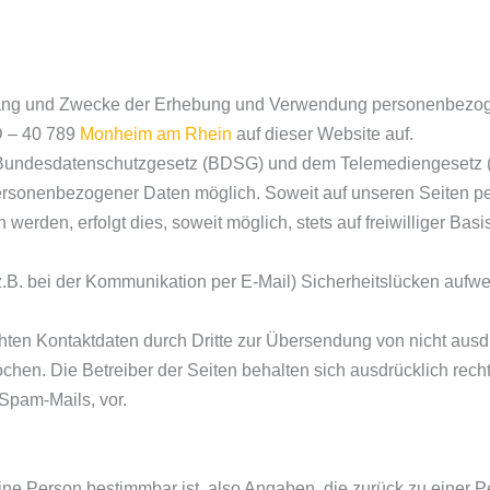
Umfang und Zwecke der Erhebung und Verwendung personenbezo
 D – 40 789
Monheim am Rhein
auf dieser Website auf.
m Bundesdatenschutzgesetz (BDSG) und dem Telemediengesetz 
personenbezogener Daten möglich. Soweit auf unseren Seiten
werden, erfolgt dies, soweit möglich, stets auf freiwilliger Ba
(z.B. bei der Kommunikation per E-Mail) Sicherheitslücken aufw
hten Kontaktdaten durch Dritte zur Übersendung von nicht ausd
chen. Die Betreiber der Seiten behalten sich ausdrücklich rechtl
Spam-Mails, vor.
ne Person bestimmbar ist, also Angaben, die zurück zu einer P