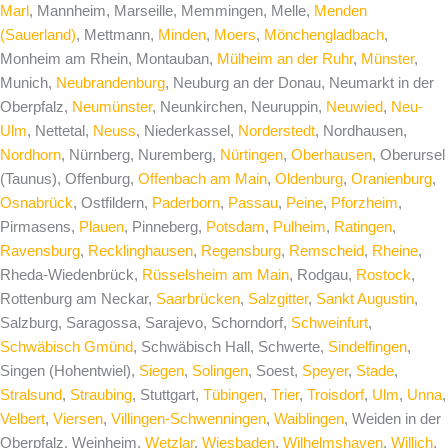
Marl
, Mannheim, Marseille, Memmingen, Melle,
Menden
(Sauerland)
, Mettmann,
Minden
,
Moers
,
Mönchengladbach
,
Monheim am Rhein, Montauban,
Mülheim an der Ruhr
,
Münster
,
Munich,
Neubrandenburg
, Neuburg an der Donau, Neumarkt in der
Oberpfalz,
Neumünster
, Neunkirchen, Neuruppin,
Neuwied
,
Neu-
Ulm
, Nettetal,
Neuss
, Niederkassel,
Norderstedt
, Nordhausen,
Nordhorn
, Nürnberg, Nuremberg,
Nürtingen
,
Oberhausen
, Oberursel
(Taunus), Offenburg,
Offenbach am Main
,
Oldenburg
,
Oranienburg
,
Osnabrück
, Ostfildern,
Paderborn
,
Passau
,
Peine
,
Pforzheim
,
Pirmasens,
Plauen
, Pinneberg,
Potsdam
,
Pulheim
,
Ratingen
,
Ravensburg
,
Recklinghausen
,
Regensburg
,
Remscheid
,
Rheine
,
Rheda-Wiedenbrück,
Rüsselsheim am Main
, Rodgau,
Rostock
,
Rottenburg am Neckar,
Saarbrücken
,
Salzgitter
,
Sankt Augustin
,
Salzburg, Saragossa, Sarajevo, Schorndorf,
Schweinfurt
,
Schwäbisch Gmünd
, Schwäbisch Hall, Schwerte,
Sindelfingen
,
Singen (Hohentwiel),
Siegen
,
Solingen
, Soest,
Speyer
,
Stade
,
Stralsund
,
Straubing
, Stuttgart,
Tübingen
,
Trier
,
Troisdorf
,
Ulm
,
Unna
,
Velbert
,
Viersen
,
Villingen-Schwenningen
,
Waiblingen
, Weiden in der
Oberpfalz, Weinheim,
Wetzlar
,
Wiesbaden
,
Wilhelmshaven
,
Willich
,