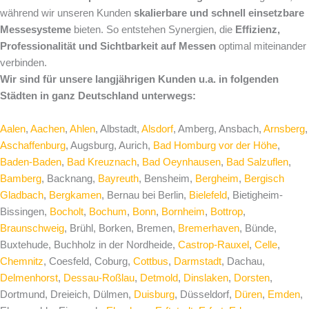
während wir unseren Kunden
skalierbare und schnell einsetzbare
Messesysteme
bieten. So entstehen Synergien, die
Effizienz,
Professionalität und Sichtbarkeit auf Messen
optimal miteinander
verbinden.
Wir sind für unsere langjährigen Kunden u.a. in folgenden
Städten in ganz Deutschland unterwegs:
Aalen
,
Aachen
,
Ahlen
, Albstadt,
Alsdorf
, Amberg, Ansbach,
Arnsberg
,
Aschaffenburg
, Augsburg, Aurich,
Bad Homburg vor der Höhe
,
Baden-Baden
,
Bad Kreuznach
,
Bad Oeynhausen
,
Bad Salzuflen
,
Bamberg
, Backnang,
Bayreuth
, Bensheim,
Bergheim
,
Bergisch
Gladbach
,
Bergkamen
, Bernau bei Berlin,
Bielefeld
, Bietigheim-
Bissingen,
Bocholt
,
Bochum
,
Bonn
,
Bornheim
,
Bottrop
,
Braunschweig
, Brühl, Borken, Bremen,
Bremerhaven
, Bünde,
Buxtehude, Buchholz in der Nordheide,
Castrop-Rauxel
,
Celle
,
Chemnitz
, Coesfeld, Coburg,
Cottbus
,
Darmstadt
, Dachau,
Delmenhorst
,
Dessau-Roßlau
,
Detmold
,
Dinslaken
,
Dorsten
,
Dortmund, Dreieich, Dülmen,
Duisburg
, Düsseldorf,
Düren
,
Emden
,