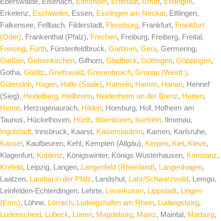
Eberswalde, Eisenach,
Elmshorn
,
Erftstadt
,
Erfurt
,
Erlangen
,
Erkelenz,
Eschweiler
, Essen,
Esslingen am Neckar
, Ettlingen,
Falkensee, Fellbach, Filderstadt,
Flensburg
, Frankfurt,
Frankfurt
(Oder)
, Frankenthal (Pfalz),
Frechen
, Freiburg, Freiberg, Freital,
Freising
,
Fürth
, Fürstenfeldbruck,
Garbsen
,
Gera
, Germering,
Gießen
,
Gelsenkirchen
, Gifhorn,
Gladbeck
,
Göttingen
,
Göppingen
,
Gotha,
Görlitz
,
Greifswald
,
Grevenbroich
,
Gronau (Westf.)
,
Gütersloh
,
Hagen
,
Halle (Saale)
,
Hameln
,
Hamm
,
Hanau
, Hennef
(Sieg),
Heidelberg
,
Heilbronn
,
Heidenheim an der Brenz
,
Herten
,
Herne
, Herzogenaurach,
Hilden
, Homburg, Hof, Hofheim am
Taunus, Hückelhoven,
Hürth
,
Ibbenbüren
,
Iserlohn
, Ilmenau,
Ingolstadt
, Innsbruck, Kaarst,
Kaiserslautern
, Kamen, Karlsruhe,
Kassel
, Kaufbeuren, Kehl, Kempten (Allgäu),
Kerpen
,
Kiel
,
Kleve
,
Klagenfurt,
Koblenz
, Königswinter, Königs Wusterhausen,
Konstanz
,
Krefeld
, Leipzig, Langen,
Langenfeld (Rheinland)
,
Langenhagen
,
Laatzen,
Landau in der Pfalz
, Landshut,
Lahr/Schwarzwald
, Lemgo,
Leinfelden-Echterdingen, Lehrte,
Leverkusen
,
Lippstadt
,
Lingen
(Ems)
, Löhne,
Lörrach
,
Ludwigshafen am Rhein
,
Ludwigsburg
,
Lüdenscheid
,
Lübeck
,
Lünen
,
Magdeburg
,
Mainz
, Maintal,
Marburg
,