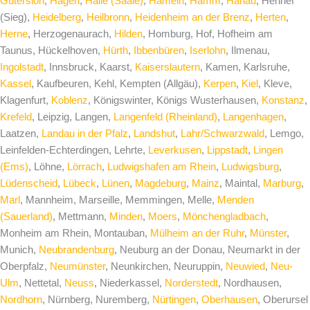
Gütersloh
,
Hagen
,
Halle (Saale)
,
Hameln
,
Hamm
,
Hanau
, Hennef
(Sieg),
Heidelberg
,
Heilbronn
,
Heidenheim an der Brenz
,
Herten
,
Herne
, Herzogenaurach,
Hilden
, Homburg, Hof, Hofheim am
Taunus, Hückelhoven,
Hürth
,
Ibbenbüren
,
Iserlohn
, Ilmenau,
Ingolstadt
, Innsbruck, Kaarst,
Kaiserslautern
, Kamen, Karlsruhe,
Kassel
, Kaufbeuren, Kehl, Kempten (Allgäu),
Kerpen
,
Kiel
, Kleve,
Klagenfurt,
Koblenz
, Königswinter, Königs Wusterhausen,
Konstanz
,
Krefeld
, Leipzig, Langen,
Langenfeld (Rheinland)
,
Langenhagen
,
Laatzen,
Landau in der Pfalz
,
Landshut
,
Lahr/Schwarzwald
, Lemgo,
Leinfelden-Echterdingen, Lehrte,
Leverkusen
,
Lippstadt
,
Lingen
(Ems)
, Löhne,
Lörrach
,
Ludwigshafen am Rhein
,
Ludwigsburg
,
Lüdenscheid
,
Lübeck
,
Lünen
,
Magdeburg
,
Mainz
, Maintal,
Marburg
,
Marl
, Mannheim, Marseille, Memmingen, Melle,
Menden
(Sauerland)
, Mettmann,
Minden
,
Moers
,
Mönchengladbach
,
Monheim am Rhein, Montauban,
Mülheim an der Ruhr
,
Münster
,
Munich,
Neubrandenburg
, Neuburg an der Donau, Neumarkt in der
Oberpfalz,
Neumünster
, Neunkirchen, Neuruppin,
Neuwied
,
Neu-
Ulm
, Nettetal,
Neuss
, Niederkassel,
Norderstedt
, Nordhausen,
Nordhorn
, Nürnberg, Nuremberg,
Nürtingen
,
Oberhausen
, Oberursel