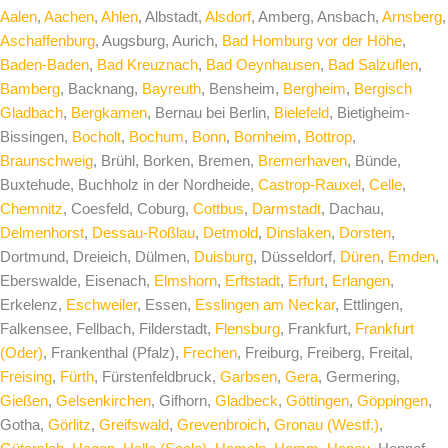
Aalen
,
Aachen
,
Ahlen
, Albstadt,
Alsdorf
, Amberg, Ansbach,
Arnsberg
,
Aschaffenburg
, Augsburg, Aurich,
Bad Homburg vor der Höhe
,
Baden-Baden
,
Bad Kreuznach
,
Bad Oeynhausen
,
Bad Salzuflen
,
Bamberg
, Backnang,
Bayreuth
, Bensheim,
Bergheim
,
Bergisch
Gladbach
,
Bergkamen
, Bernau bei Berlin,
Bielefeld
, Bietigheim-
Bissingen,
Bocholt
,
Bochum
,
Bonn
,
Bornheim
,
Bottrop
,
Braunschweig
, Brühl, Borken, Bremen,
Bremerhaven
, Bünde,
Buxtehude, Buchholz in der Nordheide,
Castrop-Rauxel
,
Celle
,
Chemnitz
, Coesfeld, Coburg,
Cottbus
,
Darmstadt
, Dachau,
Delmenhorst
,
Dessau-Roßlau
,
Detmold
,
Dinslaken
,
Dorsten
,
Dortmund, Dreieich, Dülmen,
Duisburg
, Düsseldorf,
Düren
,
Emden
,
Eberswalde, Eisenach,
Elmshorn
,
Erftstadt
,
Erfurt
,
Erlangen
,
Erkelenz,
Eschweiler
, Essen,
Esslingen am Neckar
, Ettlingen,
Falkensee, Fellbach, Filderstadt,
Flensburg
, Frankfurt,
Frankfurt
(Oder)
, Frankenthal (Pfalz),
Frechen
, Freiburg, Freiberg, Freital,
Freising
,
Fürth
, Fürstenfeldbruck,
Garbsen
,
Gera
, Germering,
Gießen
,
Gelsenkirchen
, Gifhorn,
Gladbeck
,
Göttingen
,
Göppingen
,
Gotha,
Görlitz
,
Greifswald
,
Grevenbroich
,
Gronau (Westf.)
,