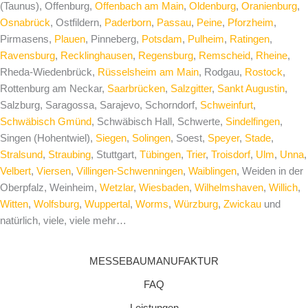
(Taunus), Offenburg,
Offenbach am Main
,
Oldenburg
,
Oranienburg
,
Osnabrück
, Ostfildern,
Paderborn
,
Passau
,
Peine
,
Pforzheim
,
Pirmasens,
Plauen
, Pinneberg,
Potsdam
,
Pulheim
,
Ratingen
,
Ravensburg
,
Recklinghausen
,
Regensburg
,
Remscheid
,
Rheine
,
Rheda-Wiedenbrück,
Rüsselsheim am Main
, Rodgau,
Rostock
,
Rottenburg am Neckar,
Saarbrücken
,
Salzgitter
,
Sankt Augustin
,
Salzburg, Saragossa, Sarajevo, Schorndorf,
Schweinfurt
,
Schwäbisch Gmünd
, Schwäbisch Hall, Schwerte,
Sindelfingen
,
Singen (Hohentwiel),
Siegen
,
Solingen
, Soest,
Speyer
,
Stade
,
Stralsund
,
Straubing
, Stuttgart,
Tübingen
,
Trier
,
Troisdorf
,
Ulm
,
Unna
,
Velbert
,
Viersen
,
Villingen-Schwenningen
,
Waiblingen
, Weiden in der
Oberpfalz, Weinheim,
Wetzlar
,
Wiesbaden
,
Wilhelmshaven
,
Willich
,
Witten
,
Wolfsburg
,
Wuppertal
,
Worms
,
Würzburg
,
Zwickau
und
natürlich, viele, viele mehr…
MESSEBAUMANUFAKTUR
FAQ
Leistungen