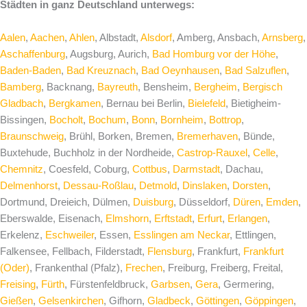
Städten in ganz Deutschland unterwegs:
Aalen
,
Aachen
,
Ahlen
, Albstadt,
Alsdorf
, Amberg, Ansbach,
Arnsberg
,
Aschaffenburg
, Augsburg, Aurich,
Bad Homburg vor der Höhe
,
Baden-Baden
,
Bad Kreuznach
,
Bad Oeynhausen
,
Bad Salzuflen
,
Bamberg
, Backnang,
Bayreuth
, Bensheim,
Bergheim
,
Bergisch
Gladbach
,
Bergkamen
, Bernau bei Berlin,
Bielefeld
, Bietigheim-
Bissingen,
Bocholt
,
Bochum
,
Bonn
,
Bornheim
,
Bottrop
,
Braunschweig
, Brühl, Borken, Bremen,
Bremerhaven
, Bünde,
Buxtehude, Buchholz in der Nordheide,
Castrop-Rauxel
,
Celle
,
Chemnitz
, Coesfeld, Coburg,
Cottbus
,
Darmstadt
, Dachau,
Delmenhorst
,
Dessau-Roßlau
,
Detmold
,
Dinslaken
,
Dorsten
,
Dortmund, Dreieich, Dülmen,
Duisburg
, Düsseldorf,
Düren
,
Emden
,
Eberswalde, Eisenach,
Elmshorn
,
Erftstadt
,
Erfurt
,
Erlangen
,
Erkelenz,
Eschweiler
, Essen,
Esslingen am Neckar
, Ettlingen,
Falkensee, Fellbach, Filderstadt,
Flensburg
, Frankfurt,
Frankfurt
(Oder)
, Frankenthal (Pfalz),
Frechen
, Freiburg, Freiberg, Freital,
Freising
,
Fürth
, Fürstenfeldbruck,
Garbsen
,
Gera
, Germering,
Gießen
,
Gelsenkirchen
, Gifhorn,
Gladbeck
,
Göttingen
,
Göppingen
,