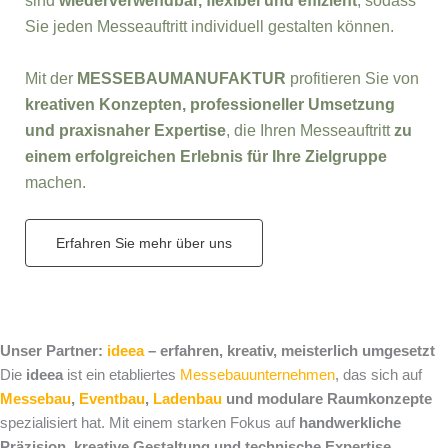
sind
wiederverwendbar, flexibel und effizient
, sodass
Sie jeden Messeauftritt individuell gestalten können.
Mit der
MESSEBAUMANUFAKTUR
profitieren Sie von
kreativen Konzepten, professioneller Umsetzung
und praxisnaher Expertise
, die Ihren Messeauftritt
zu
einem erfolgreichen Erlebnis für Ihre Zielgruppe
machen.
Erfahren Sie mehr über uns
Unser Partner:
ideea
– erfahren, kreativ, meisterlich umgesetzt
Die
ideea
ist ein etabliertes
Messebauunternehmen
, das sich auf
Messebau
,
Eventbau
,
Ladenbau
und modulare Raumkonzepte
spezialisiert hat. Mit einem starken Fokus auf
handwerkliche
Präzision, kreative Gestaltung und technische Expertise