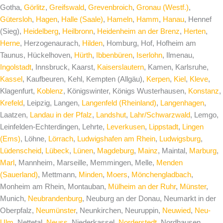
Gotha,
Görlitz
,
Greifswald
,
Grevenbroich
,
Gronau (Westf.)
,
Gütersloh
,
Hagen
,
Halle (Saale)
,
Hameln
,
Hamm
,
Hanau
, Hennef
(Sieg),
Heidelberg
,
Heilbronn
,
Heidenheim an der Brenz
,
Herten
,
Herne
, Herzogenaurach,
Hilden
, Homburg, Hof, Hofheim am
Taunus, Hückelhoven,
Hürth
,
Ibbenbüren
,
Iserlohn
, Ilmenau,
Ingolstadt
, Innsbruck, Kaarst,
Kaiserslautern
, Kamen, Karlsruhe,
Kassel
, Kaufbeuren, Kehl, Kempten (Allgäu),
Kerpen
,
Kiel
,
Kleve
,
Klagenfurt,
Koblenz
, Königswinter, Königs Wusterhausen,
Konstanz
,
Krefeld
, Leipzig, Langen,
Langenfeld (Rheinland)
,
Langenhagen
,
Laatzen,
Landau in der Pfalz
,
Landshut
,
Lahr/Schwarzwald
, Lemgo,
Leinfelden-Echterdingen, Lehrte,
Leverkusen
,
Lippstadt
,
Lingen
(Ems)
, Löhne,
Lörrach
,
Ludwigshafen am Rhein
,
Ludwigsburg
,
Lüdenscheid
,
Lübeck
,
Lünen
,
Magdeburg
,
Mainz
, Maintal,
Marburg
,
Marl
, Mannheim, Marseille, Memmingen, Melle,
Menden
(Sauerland)
, Mettmann,
Minden
,
Moers
,
Mönchengladbach
,
Monheim am Rhein, Montauban,
Mülheim an der Ruhr
,
Münster
,
Munich,
Neubrandenburg
, Neuburg an der Donau, Neumarkt in der
Oberpfalz,
Neumünster
, Neunkirchen, Neuruppin,
Neuwied
,
Neu-
Ulm
, Nettetal,
Neuss
, Niederkassel,
Norderstedt
, Nordhausen,