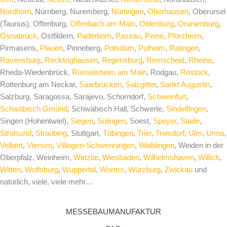
Nordhorn
, Nürnberg, Nuremberg,
Nürtingen
,
Oberhausen
, Oberursel
(Taunus), Offenburg,
Offenbach am Main
,
Oldenburg
,
Oranienburg
,
Osnabrück
, Ostfildern,
Paderborn
,
Passau
,
Peine
,
Pforzheim
,
Pirmasens,
Plauen
, Pinneberg,
Potsdam
,
Pulheim
,
Ratingen
,
Ravensburg
,
Recklinghausen
,
Regensburg
,
Remscheid
,
Rheine
,
Rheda-Wiedenbrück,
Rüsselsheim am Main
, Rodgau,
Rostock
,
Rottenburg am Neckar,
Saarbrücken
,
Salzgitter
,
Sankt Augustin
,
Salzburg, Saragossa, Sarajevo, Schorndorf,
Schweinfurt
,
Schwäbisch Gmünd
, Schwäbisch Hall, Schwerte,
Sindelfingen
,
Singen (Hohentwiel),
Siegen
,
Solingen
, Soest,
Speyer
,
Stade
,
Stralsund
,
Straubing
, Stuttgart,
Tübingen
,
Trier
,
Troisdorf
,
Ulm
,
Unna
,
Velbert
,
Viersen
,
Villingen-Schwenningen
,
Waiblingen
, Weiden in der
Oberpfalz, Weinheim,
Wetzlar
,
Wiesbaden
,
Wilhelmshaven
,
Willich
,
Witten
,
Wolfsburg
,
Wuppertal
,
Worms
,
Würzburg
,
Zwickau
und
natürlich, viele, viele mehr…
MESSEBAUMANUFAKTUR