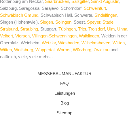
Rottenburg am Neckar,
Saarbrücken
,
Salzgitter
,
Sankt Augustin
,
Salzburg, Saragossa, Sarajevo, Schorndorf,
Schweinfurt
,
Schwäbisch Gmünd
, Schwäbisch Hall, Schwerte,
Sindelfingen
,
Singen (Hohentwiel),
Siegen
,
Solingen
, Soest,
Speyer
,
Stade
,
Stralsund
,
Straubing
, Stuttgart,
Tübingen
,
Trier
,
Troisdorf
,
Ulm
,
Unna
,
Velbert
,
Viersen
,
Villingen-Schwenningen
,
Waiblingen
, Weiden in der
Oberpfalz, Weinheim,
Wetzlar
,
Wiesbaden
,
Wilhelmshaven
,
Willich
,
Witten
,
Wolfsburg
,
Wuppertal
,
Worms
,
Würzburg
,
Zwickau
und
natürlich, viele, viele mehr…
MESSEBAUMANUFAKTUR
FAQ
Leistungen
Blog
Sitemap