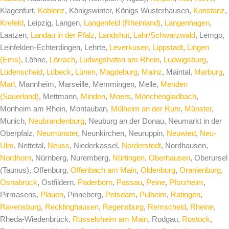
Klagenfurt,
Koblenz
, Königswinter, Königs Wusterhausen,
Konstanz
,
Krefeld
, Leipzig, Langen,
Langenfeld (Rheinland)
,
Langenhagen
,
Laatzen,
Landau in der Pfalz
,
Landshut
,
Lahr/Schwarzwald
, Lemgo,
Leinfelden-Echterdingen, Lehrte,
Leverkusen
,
Lippstadt
,
Lingen
(Ems)
, Löhne,
Lörrach
,
Ludwigshafen am Rhein
,
Ludwigsburg
,
Lüdenscheid
,
Lübeck
,
Lünen
,
Magdeburg
,
Mainz
, Maintal,
Marburg
,
Marl
, Mannheim, Marseille, Memmingen, Melle,
Menden
(Sauerland)
, Mettmann,
Minden
,
Moers
,
Mönchengladbach
,
Monheim am Rhein, Montauban,
Mülheim an der Ruhr
,
Münster
,
Munich,
Neubrandenburg
, Neuburg an der Donau, Neumarkt in der
Oberpfalz,
Neumünster
, Neunkirchen, Neuruppin,
Neuwied
,
Neu-
Ulm
, Nettetal,
Neuss
, Niederkassel,
Norderstedt
, Nordhausen,
Nordhorn
, Nürnberg, Nuremberg,
Nürtingen
,
Oberhausen
, Oberursel
(Taunus), Offenburg,
Offenbach am Main
,
Oldenburg
,
Oranienburg
,
Osnabrück
, Ostfildern,
Paderborn
,
Passau
,
Peine
,
Pforzheim
,
Pirmasens,
Plauen
, Pinneberg,
Potsdam
,
Pulheim
,
Ratingen
,
Ravensburg
,
Recklinghausen
,
Regensburg
,
Remscheid
,
Rheine
,
Rheda-Wiedenbrück,
Rüsselsheim am Main
, Rodgau,
Rostock
,