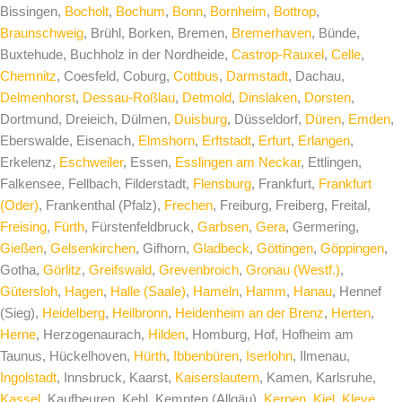
Bissingen,
Bocholt
,
Bochum
,
Bonn
,
Bornheim
,
Bottrop
,
Braunschweig
, Brühl, Borken, Bremen,
Bremerhaven
, Bünde,
Buxtehude, Buchholz in der Nordheide,
Castrop-Rauxel
,
Celle
,
Chemnitz
, Coesfeld, Coburg,
Cottbus
,
Darmstadt
, Dachau,
Delmenhorst
,
Dessau-Roßlau
,
Detmold
,
Dinslaken
,
Dorsten
,
Dortmund, Dreieich, Dülmen,
Duisburg
, Düsseldorf,
Düren
,
Emden
,
Eberswalde, Eisenach,
Elmshorn
,
Erftstadt
,
Erfurt
,
Erlangen
,
Erkelenz,
Eschweiler
, Essen,
Esslingen am Neckar
, Ettlingen,
Falkensee, Fellbach, Filderstadt,
Flensburg
, Frankfurt,
Frankfurt
(Oder)
, Frankenthal (Pfalz),
Frechen
, Freiburg, Freiberg, Freital,
Freising
,
Fürth
, Fürstenfeldbruck,
Garbsen
,
Gera
, Germering,
Gießen
,
Gelsenkirchen
, Gifhorn,
Gladbeck
,
Göttingen
,
Göppingen
,
Gotha,
Görlitz
,
Greifswald
,
Grevenbroich
,
Gronau (Westf.)
,
Gütersloh
,
Hagen
,
Halle (Saale)
,
Hameln
,
Hamm
,
Hanau
, Hennef
(Sieg),
Heidelberg
,
Heilbronn
,
Heidenheim an der Brenz
,
Herten
,
Herne
, Herzogenaurach,
Hilden
, Homburg, Hof, Hofheim am
Taunus, Hückelhoven,
Hürth
,
Ibbenbüren
,
Iserlohn
, Ilmenau,
Ingolstadt
, Innsbruck, Kaarst,
Kaiserslautern
, Kamen, Karlsruhe,
Kassel
, Kaufbeuren, Kehl, Kempten (Allgäu),
Kerpen
,
Kiel
,
Kleve
,