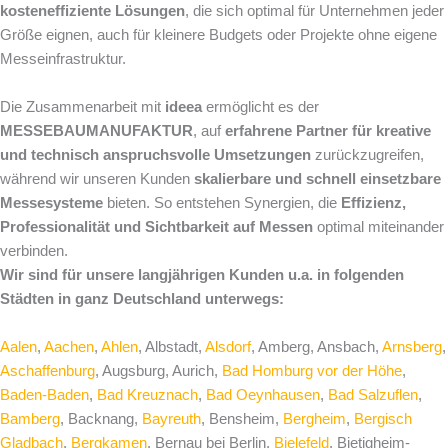
kosteneffiziente Lösungen
, die sich optimal für Unternehmen jeder
Größe eignen, auch für kleinere Budgets oder Projekte ohne eigene
Messeinfrastruktur.
Die Zusammenarbeit mit
ideea
ermöglicht es der
MESSEBAUMANUFAKTUR
, auf
erfahrene Partner für kreative
und technisch anspruchsvolle Umsetzungen
zurückzugreifen,
während wir unseren Kunden
skalierbare und schnell einsetzbare
Messesysteme
bieten. So entstehen Synergien, die
Effizienz,
Professionalität und Sichtbarkeit auf Messen
optimal miteinander
verbinden.
Wir sind für unsere langjährigen Kunden u.a. in folgenden
Städten in ganz Deutschland unterwegs:
Aalen
,
Aachen
,
Ahlen
, Albstadt,
Alsdorf
, Amberg, Ansbach,
Arnsberg
,
Aschaffenburg
, Augsburg, Aurich,
Bad Homburg vor der Höhe
,
Baden-Baden
,
Bad Kreuznach
,
Bad Oeynhausen
,
Bad Salzuflen
,
Bamberg
, Backnang,
Bayreuth
, Bensheim,
Bergheim
,
Bergisch
Gladbach
,
Bergkamen
, Bernau bei Berlin,
Bielefeld
, Bietigheim-