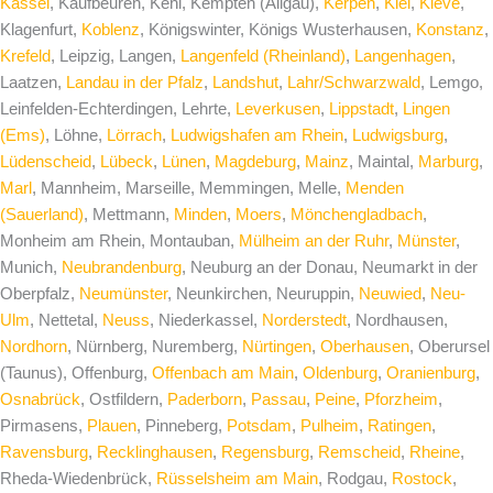
Kassel
, Kaufbeuren, Kehl, Kempten (Allgäu),
Kerpen
,
Kiel
,
Kleve
,
Klagenfurt,
Koblenz
, Königswinter, Königs Wusterhausen,
Konstanz
,
Krefeld
, Leipzig, Langen,
Langenfeld (Rheinland)
,
Langenhagen
,
Laatzen,
Landau in der Pfalz
,
Landshut
,
Lahr/Schwarzwald
, Lemgo,
Leinfelden-Echterdingen, Lehrte,
Leverkusen
,
Lippstadt
,
Lingen
(Ems)
, Löhne,
Lörrach
,
Ludwigshafen am Rhein
,
Ludwigsburg
,
Lüdenscheid
,
Lübeck
,
Lünen
,
Magdeburg
,
Mainz
, Maintal,
Marburg
,
Marl
, Mannheim, Marseille, Memmingen, Melle,
Menden
(Sauerland)
, Mettmann,
Minden
,
Moers
,
Mönchengladbach
,
Monheim am Rhein, Montauban,
Mülheim an der Ruhr
,
Münster
,
Munich,
Neubrandenburg
, Neuburg an der Donau, Neumarkt in der
Oberpfalz,
Neumünster
, Neunkirchen, Neuruppin,
Neuwied
,
Neu-
Ulm
, Nettetal,
Neuss
, Niederkassel,
Norderstedt
, Nordhausen,
Nordhorn
, Nürnberg, Nuremberg,
Nürtingen
,
Oberhausen
, Oberursel
(Taunus), Offenburg,
Offenbach am Main
,
Oldenburg
,
Oranienburg
,
Osnabrück
, Ostfildern,
Paderborn
,
Passau
,
Peine
,
Pforzheim
,
Pirmasens,
Plauen
, Pinneberg,
Potsdam
,
Pulheim
,
Ratingen
,
Ravensburg
,
Recklinghausen
,
Regensburg
,
Remscheid
,
Rheine
,
Rheda-Wiedenbrück,
Rüsselsheim am Main
, Rodgau,
Rostock
,