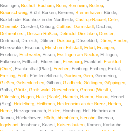
Bissingen,
Bocholt
,
Bochum
,
Bonn
,
Bornheim
,
Bottrop
,
Braunschweig
, Brühl, Borken, Bremen,
Bremerhaven
, Bünde,
Buxtehude, Buchholz in der Nordheide,
Castrop-Rauxel
,
Celle
,
Chemnitz
, Coesfeld, Coburg,
Cottbus
,
Darmstadt
, Dachau,
Delmenhorst
,
Dessau-Roßlau
,
Detmold
,
Dinslaken
,
Dorsten
,
Dortmund, Dreieich, Dülmen,
Duisburg
, Düsseldorf,
Düren
,
Emden
,
Eberswalde, Eisenach,
Elmshorn
,
Erftstadt
,
Erfurt
,
Erlangen
,
Erkelenz,
Eschweiler
, Essen,
Esslingen am Neckar
, Ettlingen,
Falkensee, Fellbach, Filderstadt,
Flensburg
, Frankfurt,
Frankfurt
(Oder)
, Frankenthal (Pfalz),
Frechen
, Freiburg, Freiberg, Freital,
Freising
,
Fürth
, Fürstenfeldbruck,
Garbsen
,
Gera
, Germering,
Gießen
,
Gelsenkirchen
, Gifhorn,
Gladbeck
,
Göttingen
,
Göppingen
,
Gotha,
Görlitz
,
Greifswald
,
Grevenbroich
,
Gronau (Westf.)
,
Gütersloh
,
Hagen
,
Halle (Saale)
,
Hameln
,
Hamm
,
Hanau
, Hennef
(Sieg),
Heidelberg
,
Heilbronn
,
Heidenheim an der Brenz
,
Herten
,
Herne
, Herzogenaurach,
Hilden
, Homburg, Hof, Hofheim am
Taunus, Hückelhoven,
Hürth
,
Ibbenbüren
,
Iserlohn
, Ilmenau,
Ingolstadt
, Innsbruck, Kaarst,
Kaiserslautern
, Kamen, Karlsruhe,