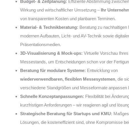
Budget- & Zeitplanung:
Effiziente Abstimmung zwische
Wirkung und wirtschaftlicher Umsetzung –
Ihr Unterneh
von transparenten Kosten und planbaren Terminen.
Material- & Technikberatung:
Beratung zu nachhaltigen M
modernen Aufbauten, Licht- und AV-Technik sowie digitale
Präsentationsmedien.
3D-Visualisierung & Mock-ups:
Virtuelle Vorschau Ihres
Messestands, um Entscheidungen schon vor der Fertigung
Beratung für modulare Systeme:
Entwicklung von
wiederverwendbaren, flexiblen Messesystemen
, die si
verschiedene Standgrößen und Messeformate anpassen 
Schnelle Konzeptanpassungen:
Flexibilität bei Änderun
kurzfristigen Anforderungen – wir reagieren agil und lösung
Strategische Beratung für Startups und KMU:
Maßgesc
Lösungen, die kosteneffizient sind, ohne Kompromisse bei