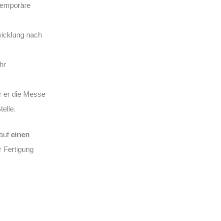
 temporäre
wicklung nach
hr
r er die Messe
telle.
auf
einen
r Fertigung