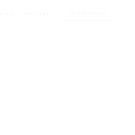
ebau-
nschutz
Impressum
+49 2173 26 50 444
heim