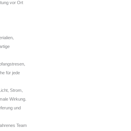
eitung vor Ort
ialien,
rtige
fangstresen,
e für jede
Licht, Strom,
male Wirkung.
eferung und
rfahrenes Team