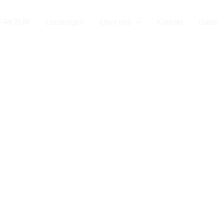
 Ihr Mess
FAKTUR
Leistungen
Über uns
Kontakt
Date
für Kirch
ter Teck