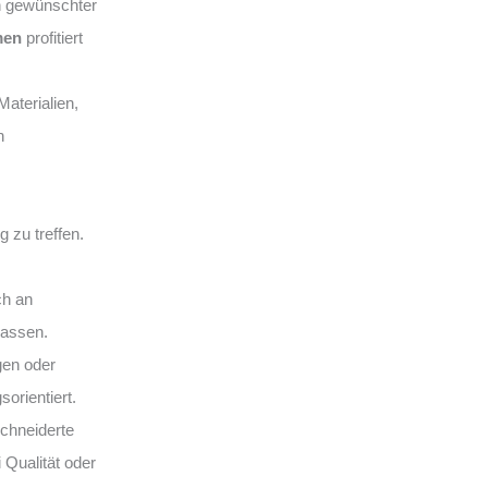
n gewünschter
men
profitiert
aterialien,
n
 zu treffen.
ch an
lassen.
gen oder
sorientiert.
hneiderte
 Qualität oder