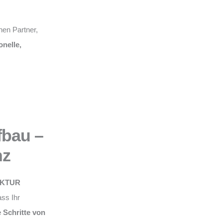
nen Partner,
onelle,
fbau –
nz
KTUR
ss Ihr
e Schritte von