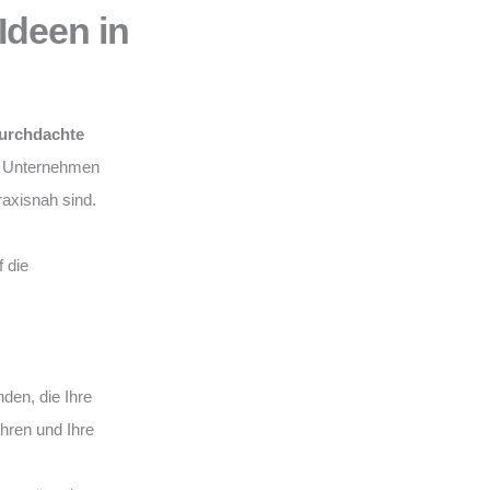
Ideen in
urchdachte
hr Unternehmen
praxisnah sind.
 die
en, die Ihre
ühren und Ihre