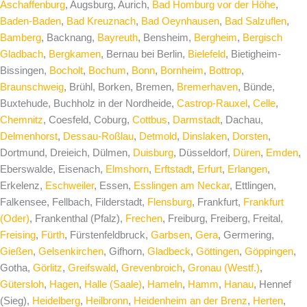
Aschaffenburg
, Augsburg, Aurich,
Bad Homburg vor der Höhe
,
Baden-Baden
,
Bad Kreuznach
,
Bad Oeynhausen
,
Bad Salzuflen
,
Bamberg
, Backnang,
Bayreuth
, Bensheim,
Bergheim
,
Bergisch
Gladbach
,
Bergkamen
, Bernau bei Berlin,
Bielefeld
, Bietigheim-
Bissingen,
Bocholt
,
Bochum
,
Bonn
,
Bornheim
,
Bottrop
,
Braunschweig
, Brühl, Borken, Bremen,
Bremerhaven
, Bünde,
Buxtehude, Buchholz in der Nordheide,
Castrop-Rauxel
,
Celle
,
Chemnitz
, Coesfeld, Coburg,
Cottbus
,
Darmstadt
, Dachau,
Delmenhorst
,
Dessau-Roßlau
,
Detmold
,
Dinslaken
,
Dorsten
,
Dortmund, Dreieich, Dülmen,
Duisburg
, Düsseldorf,
Düren
,
Emden
,
Eberswalde, Eisenach,
Elmshorn
,
Erftstadt
,
Erfurt
,
Erlangen
,
Erkelenz,
Eschweiler
, Essen,
Esslingen am Neckar
, Ettlingen,
Falkensee, Fellbach, Filderstadt,
Flensburg
, Frankfurt,
Frankfurt
(Oder)
, Frankenthal (Pfalz),
Frechen
, Freiburg, Freiberg, Freital,
Freising
,
Fürth
, Fürstenfeldbruck,
Garbsen
,
Gera
, Germering,
Gießen
,
Gelsenkirchen
, Gifhorn,
Gladbeck
,
Göttingen
,
Göppingen
,
Gotha,
Görlitz
,
Greifswald
,
Grevenbroich
,
Gronau (Westf.)
,
Gütersloh
,
Hagen
,
Halle (Saale)
,
Hameln
,
Hamm
,
Hanau
, Hennef
(Sieg),
Heidelberg
,
Heilbronn
,
Heidenheim an der Brenz
,
Herten
,