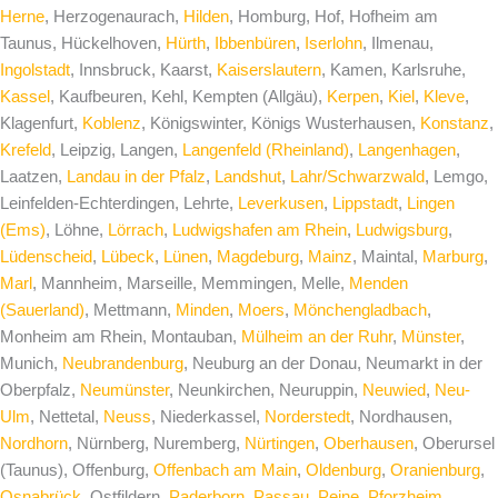
Herne
, Herzogenaurach,
Hilden
, Homburg, Hof, Hofheim am
Taunus, Hückelhoven,
Hürth
,
Ibbenbüren
,
Iserlohn
, Ilmenau,
Ingolstadt
, Innsbruck, Kaarst,
Kaiserslautern
, Kamen, Karlsruhe,
Kassel
, Kaufbeuren, Kehl, Kempten (Allgäu),
Kerpen
,
Kiel
,
Kleve
,
Klagenfurt,
Koblenz
, Königswinter, Königs Wusterhausen,
Konstanz
,
Krefeld
, Leipzig, Langen,
Langenfeld (Rheinland)
,
Langenhagen
,
Laatzen,
Landau in der Pfalz
,
Landshut
,
Lahr/Schwarzwald
, Lemgo,
Leinfelden-Echterdingen, Lehrte,
Leverkusen
,
Lippstadt
,
Lingen
(Ems)
, Löhne,
Lörrach
,
Ludwigshafen am Rhein
,
Ludwigsburg
,
Lüdenscheid
,
Lübeck
,
Lünen
,
Magdeburg
,
Mainz
, Maintal,
Marburg
,
Marl
, Mannheim, Marseille, Memmingen, Melle,
Menden
(Sauerland)
, Mettmann,
Minden
,
Moers
,
Mönchengladbach
,
Monheim am Rhein, Montauban,
Mülheim an der Ruhr
,
Münster
,
Munich,
Neubrandenburg
, Neuburg an der Donau, Neumarkt in der
Oberpfalz,
Neumünster
, Neunkirchen, Neuruppin,
Neuwied
,
Neu-
Ulm
, Nettetal,
Neuss
, Niederkassel,
Norderstedt
, Nordhausen,
Nordhorn
, Nürnberg, Nuremberg,
Nürtingen
,
Oberhausen
, Oberursel
(Taunus), Offenburg,
Offenbach am Main
,
Oldenburg
,
Oranienburg
,
Osnabrück
, Ostfildern,
Paderborn
,
Passau
,
Peine
,
Pforzheim
,