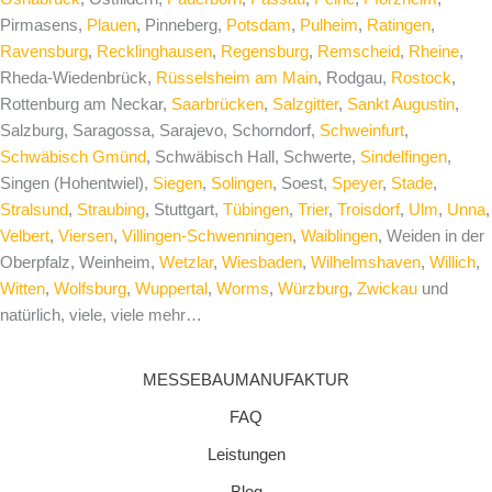
Pirmasens,
Plauen
, Pinneberg,
Potsdam
,
Pulheim
,
Ratingen
,
Ravensburg
,
Recklinghausen
,
Regensburg
,
Remscheid
,
Rheine
,
Rheda-Wiedenbrück,
Rüsselsheim am Main
, Rodgau,
Rostock
,
Rottenburg am Neckar,
Saarbrücken
,
Salzgitter
,
Sankt Augustin
,
Salzburg, Saragossa, Sarajevo, Schorndorf,
Schweinfurt
,
Schwäbisch Gmünd
, Schwäbisch Hall, Schwerte,
Sindelfingen
,
Singen (Hohentwiel),
Siegen
,
Solingen
, Soest,
Speyer
,
Stade
,
Stralsund
,
Straubing
, Stuttgart,
Tübingen
,
Trier
,
Troisdorf
,
Ulm
,
Unna
,
Velbert
,
Viersen
,
Villingen-Schwenningen
,
Waiblingen
, Weiden in der
Oberpfalz, Weinheim,
Wetzlar
,
Wiesbaden
,
Wilhelmshaven
,
Willich
,
Witten
,
Wolfsburg
,
Wuppertal
,
Worms
,
Würzburg
,
Zwickau
und
natürlich, viele, viele mehr…
MESSEBAUMANUFAKTUR
FAQ
Leistungen
Blog