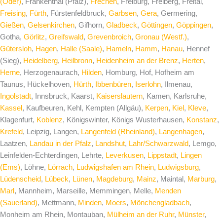
(Oder)
, Frankenthal (Pfalz),
Frechen
, Freiburg, Freiberg, Freital,
Freising
,
Fürth
, Fürstenfeldbruck,
Garbsen
,
Gera
, Germering,
Gießen
,
Gelsenkirchen
, Gifhorn,
Gladbeck
,
Göttingen
,
Göppingen
,
Gotha,
Görlitz
,
Greifswald
,
Grevenbroich
,
Gronau (Westf.)
,
Gütersloh
,
Hagen
,
Halle (Saale)
,
Hameln
,
Hamm
,
Hanau
, Hennef
(Sieg),
Heidelberg
,
Heilbronn
,
Heidenheim an der Brenz
,
Herten
,
Herne
, Herzogenaurach,
Hilden
, Homburg, Hof, Hofheim am
Taunus, Hückelhoven,
Hürth
,
Ibbenbüren
,
Iserlohn
, Ilmenau,
Ingolstadt
, Innsbruck, Kaarst,
Kaiserslautern
, Kamen, Karlsruhe,
Kassel
, Kaufbeuren, Kehl, Kempten (Allgäu),
Kerpen
,
Kiel
,
Kleve
,
Klagenfurt,
Koblenz
, Königswinter, Königs Wusterhausen,
Konstanz
,
Krefeld
, Leipzig, Langen,
Langenfeld (Rheinland)
,
Langenhagen
,
Laatzen,
Landau in der Pfalz
,
Landshut
,
Lahr/Schwarzwald
, Lemgo,
Leinfelden-Echterdingen, Lehrte,
Leverkusen
,
Lippstadt
,
Lingen
(Ems)
, Löhne,
Lörrach
,
Ludwigshafen am Rhein
,
Ludwigsburg
,
Lüdenscheid
,
Lübeck
,
Lünen
,
Magdeburg
,
Mainz
, Maintal,
Marburg
,
Marl
, Mannheim, Marseille, Memmingen, Melle,
Menden
(Sauerland)
, Mettmann,
Minden
,
Moers
,
Mönchengladbach
,
Monheim am Rhein, Montauban,
Mülheim an der Ruhr
,
Münster
,