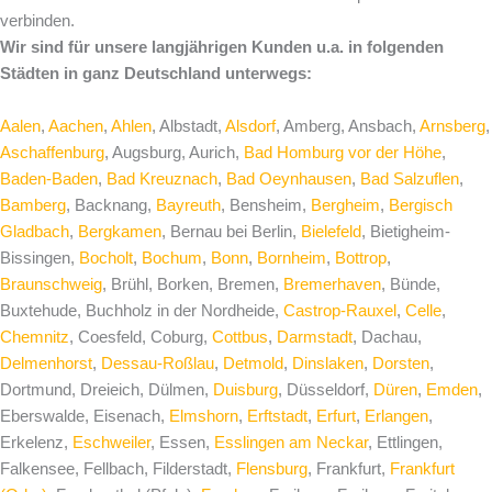
verbinden.
Wir sind für unsere langjährigen Kunden u.a. in folgenden
Städten in ganz Deutschland unterwegs:
Aalen
,
Aachen
,
Ahlen
, Albstadt,
Alsdorf
, Amberg, Ansbach,
Arnsberg
,
Aschaffenburg
, Augsburg, Aurich,
Bad Homburg vor der Höhe
,
Baden-Baden
,
Bad Kreuznach
,
Bad Oeynhausen
,
Bad Salzuflen
,
Bamberg
, Backnang,
Bayreuth
, Bensheim,
Bergheim
,
Bergisch
Gladbach
,
Bergkamen
, Bernau bei Berlin,
Bielefeld
, Bietigheim-
Bissingen,
Bocholt
,
Bochum
,
Bonn
,
Bornheim
,
Bottrop
,
Braunschweig
, Brühl, Borken, Bremen,
Bremerhaven
, Bünde,
Buxtehude, Buchholz in der Nordheide,
Castrop-Rauxel
,
Celle
,
Chemnitz
, Coesfeld, Coburg,
Cottbus
,
Darmstadt
, Dachau,
Delmenhorst
,
Dessau-Roßlau
,
Detmold
,
Dinslaken
,
Dorsten
,
Dortmund, Dreieich, Dülmen,
Duisburg
, Düsseldorf,
Düren
,
Emden
,
Eberswalde, Eisenach,
Elmshorn
,
Erftstadt
,
Erfurt
,
Erlangen
,
Erkelenz,
Eschweiler
, Essen,
Esslingen am Neckar
, Ettlingen,
Falkensee, Fellbach, Filderstadt,
Flensburg
, Frankfurt,
Frankfurt