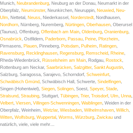
Munich,
Neubrandenburg
, Neuburg an der Donau, Neumarkt in der
Oberpfalz,
Neumünster
, Neunkirchen, Neuruppin,
Neuwied
,
Neu-
Ulm
, Nettetal,
Neuss
, Niederkassel,
Norderstedt
, Nordhausen,
Nordhorn
, Nürnberg, Nuremberg,
Nürtingen
,
Oberhausen
, Oberursel
(Taunus), Offenburg,
Offenbach am Main
,
Oldenburg
,
Oranienburg
,
Osnabrück
, Ostfildern,
Paderborn
,
Passau
,
Peine
,
Pforzheim
,
Pirmasens,
Plauen
, Pinneberg,
Potsdam
,
Pulheim
,
Ratingen
,
Ravensburg
,
Recklinghausen
,
Regensburg
,
Remscheid
,
Rheine
,
Rheda-Wiedenbrück,
Rüsselsheim am Main
, Rodgau,
Rostock
,
Rottenburg am Neckar,
Saarbrücken
,
Salzgitter
,
Sankt Augustin
,
Salzburg, Saragossa, Sarajevo, Schorndorf,
Schweinfurt
,
Schwäbisch Gmünd
, Schwäbisch Hall, Schwerte,
Sindelfingen
,
Singen (Hohentwiel),
Siegen
,
Solingen
, Soest,
Speyer
,
Stade
,
Stralsund
,
Straubing
, Stuttgart,
Tübingen
,
Trier
,
Troisdorf
,
Ulm
,
Unna
,
Velbert
,
Viersen
,
Villingen-Schwenningen
,
Waiblingen
, Weiden in der
Oberpfalz, Weinheim,
Wetzlar
,
Wiesbaden
,
Wilhelmshaven
,
Willich
,
Witten
,
Wolfsburg
,
Wuppertal
,
Worms
,
Würzburg
,
Zwickau
und
natürlich, viele, viele mehr…