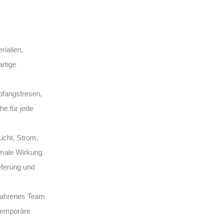
ialien,
rtige
fangstresen,
e für jede
Licht, Strom,
male Wirkung.
eferung und
rfahrenes Team
 temporäre