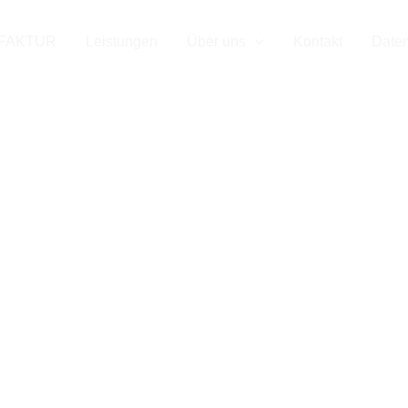
 Ihr Mess
FAKTUR
Leistungen
Über uns
Kontakt
Date
für Euski