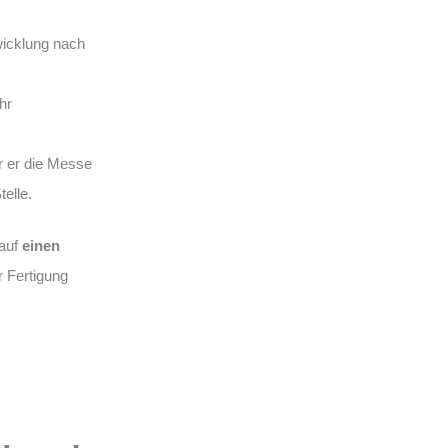
wicklung nach
hr
r er die Messe
telle.
auf
einen
r Fertigung