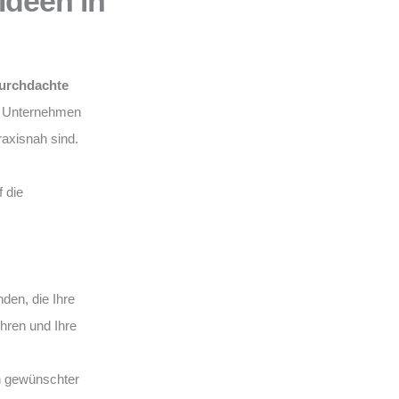
Ideen in
urchdachte
hr Unternehmen
praxisnah sind.
 die
en, die Ihre
ühren und Ihre
n gewünschter