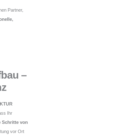
nen Partner,
onelle,
fbau –
nz
KTUR
ss Ihr
e Schritte von
eitung vor Ort