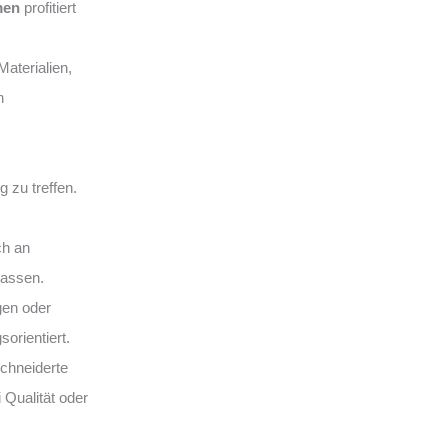
men
profitiert
aterialien,
n
 zu treffen.
ch an
lassen.
gen oder
sorientiert.
hneiderte
 Qualität oder