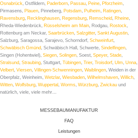
Osnabrück
, Ostfildern,
Paderborn
,
Passau
,
Peine
,
Pforzheim
,
Pirmasens,
Plauen
, Pinneberg,
Potsdam
,
Pulheim
,
Ratingen
,
Ravensburg
,
Recklinghausen
,
Regensburg
,
Remscheid
,
Rheine
,
Rheda-Wiedenbrück,
Rüsselsheim am Main
, Rodgau,
Rostock
,
Rottenburg am Neckar,
Saarbrücken
,
Salzgitter
,
Sankt Augustin
,
Salzburg, Saragossa, Sarajevo, Schorndorf,
Schweinfurt
,
Schwäbisch Gmünd
, Schwäbisch Hall, Schwerte,
Sindelfingen
,
Singen (Hohentwiel),
Siegen
,
Solingen
, Soest,
Speyer
,
Stade
,
Stralsund
,
Straubing
, Stuttgart,
Tübingen
,
Trier
,
Troisdorf
,
Ulm
,
Unna
,
Velbert
,
Viersen
,
Villingen-Schwenningen
,
Waiblingen
, Weiden in der
Oberpfalz, Weinheim,
Wetzlar
,
Wiesbaden
,
Wilhelmshaven
,
Willich
,
Witten
,
Wolfsburg
,
Wuppertal
,
Worms
,
Würzburg
,
Zwickau
und
natürlich, viele, viele mehr…
MESSEBAUMANUFAKTUR
FAQ
Leistungen