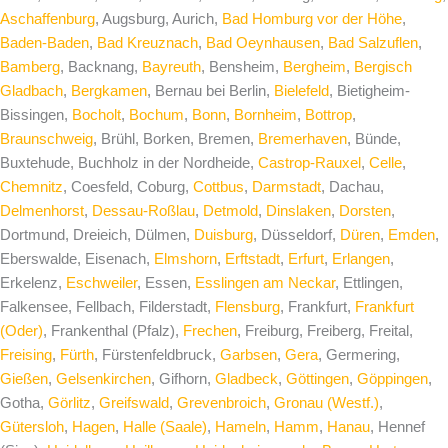
Aschaffenburg
, Augsburg, Aurich,
Bad Homburg vor der Höhe
,
Baden-Baden
,
Bad Kreuznach
,
Bad Oeynhausen
,
Bad Salzuflen
,
Bamberg
, Backnang,
Bayreuth
, Bensheim,
Bergheim
,
Bergisch
Gladbach
,
Bergkamen
, Bernau bei Berlin,
Bielefeld
, Bietigheim-
Bissingen,
Bocholt
,
Bochum
,
Bonn
,
Bornheim
,
Bottrop
,
Braunschweig
, Brühl, Borken, Bremen,
Bremerhaven
, Bünde,
Buxtehude, Buchholz in der Nordheide,
Castrop-Rauxel
,
Celle
,
Chemnitz
, Coesfeld, Coburg,
Cottbus
,
Darmstadt
, Dachau,
Delmenhorst
,
Dessau-Roßlau
,
Detmold
,
Dinslaken
,
Dorsten
,
Dortmund, Dreieich, Dülmen,
Duisburg
, Düsseldorf,
Düren
,
Emden
,
Eberswalde, Eisenach,
Elmshorn
,
Erftstadt
,
Erfurt
,
Erlangen
,
Erkelenz,
Eschweiler
, Essen,
Esslingen am Neckar
, Ettlingen,
Falkensee, Fellbach, Filderstadt,
Flensburg
, Frankfurt,
Frankfurt
(Oder)
, Frankenthal (Pfalz),
Frechen
, Freiburg, Freiberg, Freital,
Freising
,
Fürth
, Fürstenfeldbruck,
Garbsen
,
Gera
, Germering,
Gießen
,
Gelsenkirchen
, Gifhorn,
Gladbeck
,
Göttingen
,
Göppingen
,
Gotha,
Görlitz
,
Greifswald
,
Grevenbroich
,
Gronau (Westf.)
,
Gütersloh
,
Hagen
,
Halle (Saale)
,
Hameln
,
Hamm
,
Hanau
, Hennef