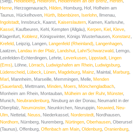
(Sieg),
Heidelberg
,
Heilbronn
,
Heidenheim an der Brenz
,
Herten
,
Herne
, Herzogenaurach,
Hilden
, Homburg, Hof, Hofheim am
Taunus, Hückelhoven,
Hürth
,
Ibbenbüren
,
Iserlohn
, Ilmenau,
Ingolstadt
, Innsbruck, Kaarst,
Kaiserslautern
, Kamen, Karlsruhe,
Kassel
, Kaufbeuren, Kehl, Kempten (Allgäu),
Kerpen
,
Kiel
,
Kleve
,
Klagenfurt,
Koblenz
, Königswinter, Königs Wusterhausen,
Konstanz
,
Krefeld
, Leipzig, Langen,
Langenfeld (Rheinland)
,
Langenhagen
,
Laatzen,
Landau in der Pfalz
,
Landshut
,
Lahr/Schwarzwald
, Lemgo,
Leinfelden-Echterdingen, Lehrte,
Leverkusen
,
Lippstadt
,
Lingen
(Ems)
, Löhne,
Lörrach
,
Ludwigshafen am Rhein
,
Ludwigsburg
,
Lüdenscheid
,
Lübeck
,
Lünen
,
Magdeburg
,
Mainz
, Maintal,
Marburg
,
Marl
, Mannheim, Marseille, Memmingen, Melle,
Menden
(Sauerland)
, Mettmann,
Minden
,
Moers
,
Mönchengladbach
,
Monheim am Rhein, Montauban,
Mülheim an der Ruhr
,
Münster
,
Munich,
Neubrandenburg
, Neuburg an der Donau, Neumarkt in der
Oberpfalz,
Neumünster
, Neunkirchen, Neuruppin,
Neuwied
,
Neu-
Ulm
, Nettetal,
Neuss
, Niederkassel,
Norderstedt
, Nordhausen,
Nordhorn
, Nürnberg, Nuremberg,
Nürtingen
,
Oberhausen
, Oberursel
(Taunus), Offenburg,
Offenbach am Main
,
Oldenburg
,
Oranienburg
,