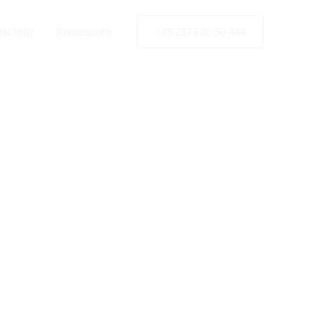
ebau-
nschutz
Impressum
+49 2173 26 50 444
hl