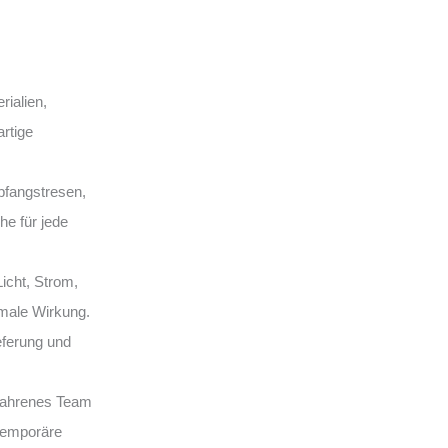
ialien,
rtige
fangstresen,
e für jede
Licht, Strom,
male Wirkung.
eferung und
rfahrenes Team
 temporäre