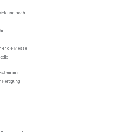
wicklung nach
hr
r er die Messe
telle.
auf
einen
r Fertigung