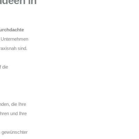
Ideen in
urchdachte
hr Unternehmen
praxisnah sind.
 die
en, die Ihre
ühren und Ihre
n gewünschter