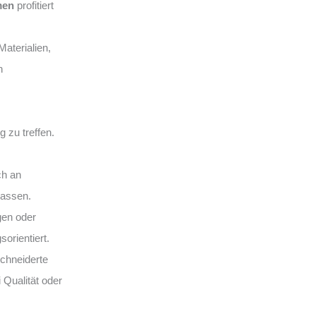
men
profitiert
aterialien,
n
 zu treffen.
ch an
lassen.
gen oder
sorientiert.
hneiderte
 Qualität oder