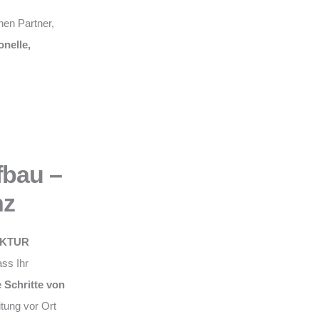
nen Partner,
onelle,
fbau –
nz
KTUR
ss Ihr
e Schritte von
eitung vor Ort