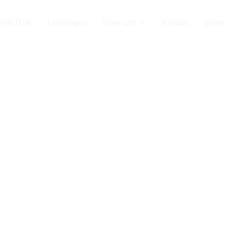
 Ihr Mess
FAKTUR
Leistungen
Über uns
Kontakt
Date
er für Brü