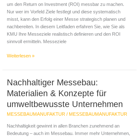
ROI
um den Return on Investment (ROI) messbar zu machen.
wirklich
Nur wer im Vorfeld Ziele festlegt und diese systematisch
sinnvoll
misst, kann den Erfolg einer Messe strategisch planen und
nachbereiten. In diesem Leitfaden erfahren Sie, wie Sie als
KMU Ihre Messeziele realistisch definieren und den ROI
sinnvoll ermitteln. Messeziele
Weiterlesen »
Nachhaltiger Messebau:
Nachhaltiger
Messebau:
Materialien & Konzepte für
Materialien
umweltbewusste Unternehmen
&
Konzepte
MESSEBAUMANUFAKTUR
/
MESSEBAUMANUFAKTUR
für
umweltbewusste
Nachhaltigkeit gewinnt in allen Branchen zunehmend an
Unternehmen
Bedeutung – auch im Messebau. Immer mehr Unternehmen,