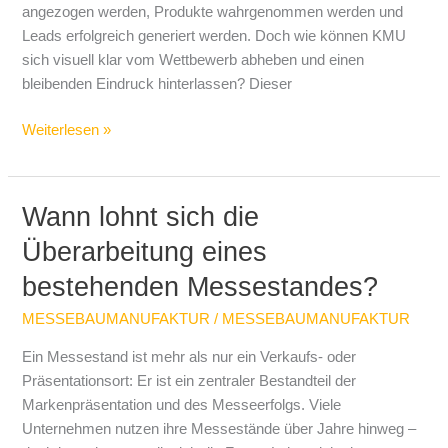
angezogen werden, Produkte wahrgenommen werden und
Leads erfolgreich generiert werden. Doch wie können KMU
sich visuell klar vom Wettbewerb abheben und einen
bleibenden Eindruck hinterlassen? Dieser
Weiterlesen »
Wann lohnt sich die
Wann
lohnt
Überarbeitung eines
sich
bestehenden Messestandes?
die
Überarbeitung
MESSEBAUMANUFAKTUR
/
MESSEBAUMANUFAKTUR
eines
bestehenden
Ein Messestand ist mehr als nur ein Verkaufs- oder
Messestandes?
Präsentationsort: Er ist ein zentraler Bestandteil der
Markenpräsentation und des Messeerfolgs. Viele
Unternehmen nutzen ihre Messestände über Jahre hinweg –