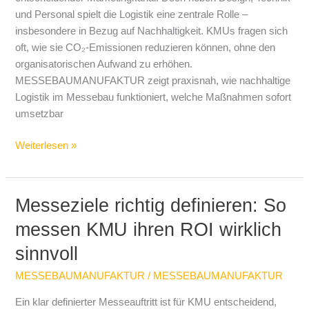
und Personal spielt die Logistik eine zentrale Rolle –
insbesondere in Bezug auf Nachhaltigkeit. KMUs fragen sich
oft, wie sie CO₂-Emissionen reduzieren können, ohne den
organisatorischen Aufwand zu erhöhen.
MESSEBAUMANUFAKTUR zeigt praxisnah, wie nachhaltige
Logistik im Messebau funktioniert, welche Maßnahmen sofort
umsetzbar
Weiterlesen »
Messeziele richtig definieren: So
Messeziele
richtig
messen KMU ihren ROI wirklich
definieren:
sinnvoll
So
messen
MESSEBAUMANUFAKTUR
/
MESSEBAUMANUFAKTUR
KMU
ihren
Ein klar definierter Messeauftritt ist für KMU entscheidend,