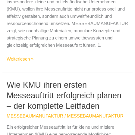
insbesondere kleine und mittelständische Unternehmen
(KMU), wollen ihre Messeauftritte nicht nur professionell und
effektiv gestalten, sondern auch umweltfreundlich und
ressourcenschonend umsetzen. MESSEBAUMANUFAKTUR
zeigt, wie nachhaltige Materialien, modulare Konzepte und
strategische Planung zu einem umweltbewussten und
gleichzeitig erfolgreichen Messeauftritt führen. 1.
Weiterlesen »
Wie KMU ihren ersten
Wie
KMU
Messeauftritt erfolgreich planen
ihren
– der komplette Leitfaden
ersten
Messeauftritt
MESSEBAUMANUFAKTUR
/
MESSEBAUMANUFAKTUR
erfolgreich
planen
Ein erfolgreicher Messeauftritt ist für kleine und mittlere
–
Unternehmen (KMU) eine hervorragende Möglichkeit,