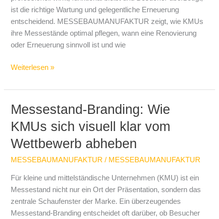
ist die richtige Wartung und gelegentliche Erneuerung
entscheidend. MESSEBAUMANUFAKTUR zeigt, wie KMUs
ihre Messestände optimal pflegen, wann eine Renovierung
oder Erneuerung sinnvoll ist und wie
Weiterlesen »
Messestand-Branding: Wie
Messestand-
Branding:
KMUs sich visuell klar vom
Wie
Wettbewerb abheben
KMUs
sich
MESSEBAUMANUFAKTUR
/
MESSEBAUMANUFAKTUR
visuell
klar
Für kleine und mittelständische Unternehmen (KMU) ist ein
vom
Messestand nicht nur ein Ort der Präsentation, sondern das
Wettbewerb
zentrale Schaufenster der Marke. Ein überzeugendes
abheben
Messestand-Branding entscheidet oft darüber, ob Besucher