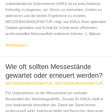
mit
mittelständische Unternehmen (KMU) ist es entscheidend,
der
frühzeitig zu beginnen, um Stress zu vermeiden, Kosten zu
Planung
optimieren und die besten Ergebnisse zu erzielen.
beginnen
MESSEBAUMANUFAKTUR zeigt, wie KMUs ihren optimalen
sollten
Zeitplan gestalten und Schritt für Schritt einen effizienten,
professionellen Messeauftritt realisieren können. 1. Warum
Weiterlesen »
Wie oft sollten Messestände
Wie
oft
gewartet oder erneuert werden?
sollten
Messestände
MESSEBAUMANUFAKTUR
/
MESSEBAUMANUFAKTUR
gewartet
Für Unternehmen ist der Messestand ein zentraler
oder
Bestandteil des Marketingauftritts. Gerade für KMUs stellt er
erneuert
eine bedeutende Investition dar. Damit der Stand immer
werden?
professionell wirkt, funktional bleibt und Besucher überzeugt,