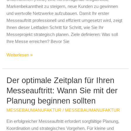
der
Markenbekanntheit zu steigern, neue Kunden zu gewinnen
komplette
und wertvolle Netzwerke aufzubauen. Damit Ihr erster
Leitfaden
Messeauftritt professionell und effizient umgesetzt wird, zeigt
Ihnen dieser Leitfaden Schritt für Schritt, wie Sie Ihr
Messeprojekt strategisch planen. Ziele definieren: Was soll
Ihre Messe erreichen? Bevor Sie
Weiterlesen »
Der optimale Zeitplan für Ihren
Der
optimale
Messeauftritt: Wann Sie mit der
Zeitplan
Planung beginnen sollten
für
Ihren
MESSEBAUMANUFAKTUR
/
MESSEBAUMANUFAKTUR
Messeauftritt:
Wann
Ein erfolgreicher Messeauftritt erfordert sorgfältige Planung,
Sie
Koordination und strategisches Vorgehen. Für kleine und