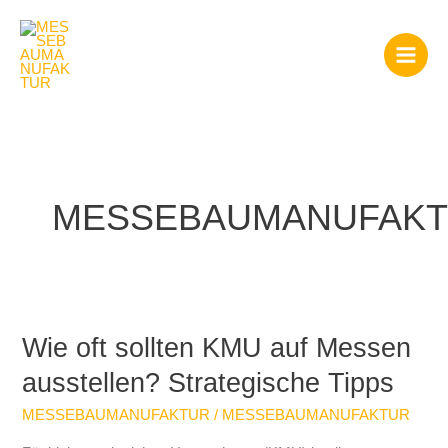
Zum
Inhalt
springen
MESSEBAUMANUFAK
Wie oft sollten KMU auf Messen
Wie
oft
ausstellen? Strategische Tipps
sollten
KMU
MESSEBAUMANUFAKTUR
/
MESSEBAUMANUFAKTUR
auf