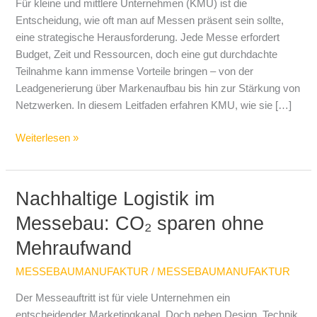
Für kleine und mittlere Unternehmen (KMU) ist die
Messen
Entscheidung, wie oft man auf Messen präsent sein sollte,
ausstellen?
eine strategische Herausforderung. Jede Messe erfordert
Strategische
Budget, Zeit und Ressourcen, doch eine gut durchdachte
Tipps
Teilnahme kann immense Vorteile bringen – von der
Leadgenerierung über Markenaufbau bis hin zur Stärkung von
Netzwerken. In diesem Leitfaden erfahren KMU, wie sie […]
Weiterlesen »
Nachhaltige Logistik im
Nachhaltige
Logistik
Messebau: CO₂ sparen ohne
im
Mehraufwand
Messebau:
CO₂
MESSEBAUMANUFAKTUR
/
MESSEBAUMANUFAKTUR
sparen
ohne
Der Messeauftritt ist für viele Unternehmen ein
Mehraufwand
entscheidender Marketingkanal. Doch neben Design, Technik