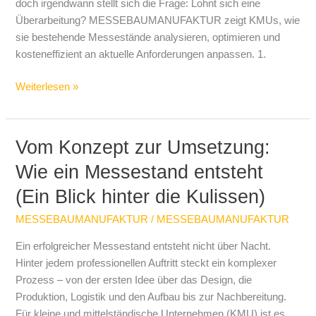
doch irgendwann stellt sich die Frage: Lohnt sich eine
Überarbeitung? MESSEBAUMANUFAKTUR zeigt KMUs, wie
sie bestehende Messestände analysieren, optimieren und
kosteneffizient an aktuelle Anforderungen anpassen. 1.
Weiterlesen »
Vom Konzept zur Umsetzung:
Vom
Konzept
Wie ein Messestand entsteht
zur
(Ein Blick hinter die Kulissen)
Umsetzung:
Wie
MESSEBAUMANUFAKTUR
/
MESSEBAUMANUFAKTUR
ein
Messestand
Ein erfolgreicher Messestand entsteht nicht über Nacht.
entsteht
Hinter jedem professionellen Auftritt steckt ein komplexer
(Ein
Prozess – von der ersten Idee über das Design, die
Blick
Produktion, Logistik und den Aufbau bis zur Nachbereitung.
hinter
Für kleine und mittelständische Unternehmen (KMU) ist es